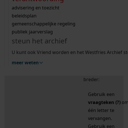
zoektips
Wij helpen u op weg met een aantal zoektips.
bekijk ons geschiedenislokaal
vergunningen
bouwvergunningen
advisering en toezicht
bekijk alle zoektips
beeld en geluid
omgevingsvergunningen
beleidsplan
uitleg nodig?
gemeenschappelijke regeling
publiek jaarverslag
Mijn Studiezaal (inloggen)
Wij helpen u op weg met een aantal zoektips.
steun het archief
bekijk alle zoektips
Door leestekens in
U kunt ook Vriend worden en het Westfries Archief s
uw zoekopdracht te
meer weten
gebruiken, zoekt u
specifieker of juist
breder:
Gebruik een
vraagteken (?)
o
één letter te
vervangen.
Gebruik een