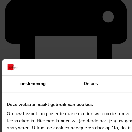
Printen
Toestemming
Details
duurzaam webadres
Deze website maakt gebruik van cookies
Om uw bezoek nog beter te maken zetten we cookies en verg
Inventaris
technieken in. Hiermee kunnen wij (en derde partijen) uw ge
analyseren. U kunt de cookies accepteren door op 'Ja, dat is 
5501-5600