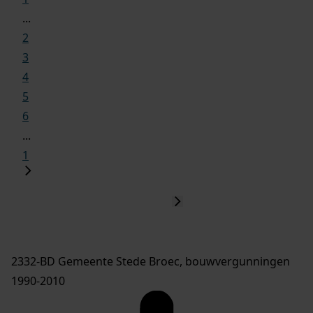
...
2
3
4
5
6
...
1
2332-BD Gemeente Stede Broec, bouwvergunningen
1990-2010