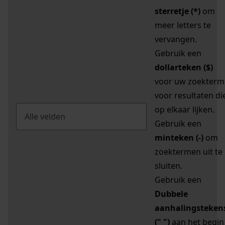
sterretje (*)
om
meer letters te
vervangen.
Gebruik een
dollarteken ($)
voor uw zoekterm
voor resultaten di
op elkaar lijken.
Gebruik een
minteken (-)
om
zoektermen uit te
sluiten.
Gebruik een
Dubbele
aanhalingsteken
(" ")
aan het begin