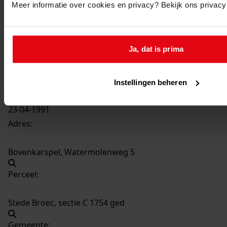
Meer informatie over cookies en privacy? Bekijk ons privac
5582
Plaatsen van een bijkeuken, 1991
Datering
:
Ja, dat is prima
1991
Beschrijving:
Plaatsen van een bijkeuken
Instellingen beheren
Datum vergunning:
23-04-1991
Adres:
Bovenkarspel, Watermolenweg 5
Perceel:
Stede Broec, sectie C 1754 ged
Gemeente: