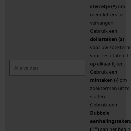
sterretje (*)
om
meer letters te
vervangen.
Gebruik een
dollarteken ($)
voor uw zoekterm
voor resultaten di
op elkaar lijken.
Gebruik een
minteken (-)
om
zoektermen uit te
sluiten.
Gebruik een
Dubbele
aanhalingsteken
(" ")
aan het begin