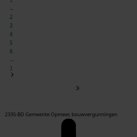
...
2
3
4
5
6
...
1
2335-BD Gemeente Opmeer, bouwvergunningen