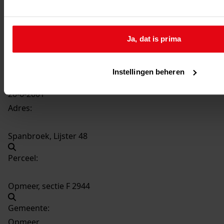
4205
Plaatsen van een dakkapel, 2001
Datering
:
2001
Ja, dat is prima
Beschrijving:
Plaatsen van een dakkapel
Instellingen beheren
Datum vergunning:
20-6-2001
Adres:
Spanbroek, Lijster 48
Perceel:
Opmeer, sectie F 2944
Gemeente:
Opmeer