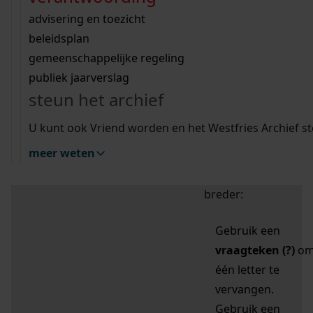
zoektips
Wij helpen u op weg met een aantal zoektips.
bekijk ons geschiedenislokaal
vergunningen
bouwvergunningen
advisering en toezicht
bekijk alle zoektips
beeld en geluid
omgevingsvergunningen
beleidsplan
uitleg nodig?
gemeenschappelijke regeling
publiek jaarverslag
Mijn Studiezaal (inloggen)
Wij helpen u op weg met een aantal zoektips.
steun het archief
bekijk alle zoektips
Door leestekens in
U kunt ook Vriend worden en het Westfries Archief s
uw zoekopdracht te
meer weten
gebruiken, zoekt u
specifieker of juist
breder:
Gebruik een
vraagteken (?)
o
één letter te
vervangen.
Gebruik een