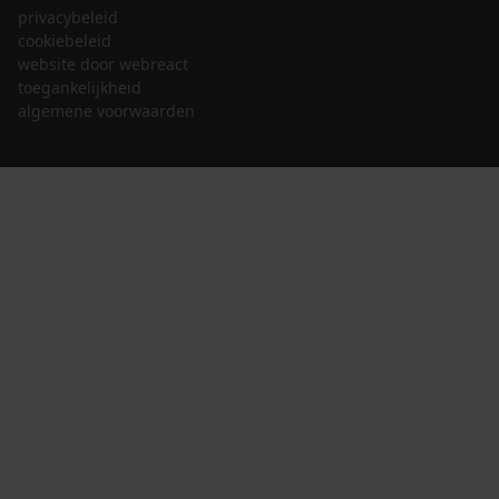
privacybeleid
cookiebeleid
website door webreact
toegankelijkheid
algemene voorwaarden