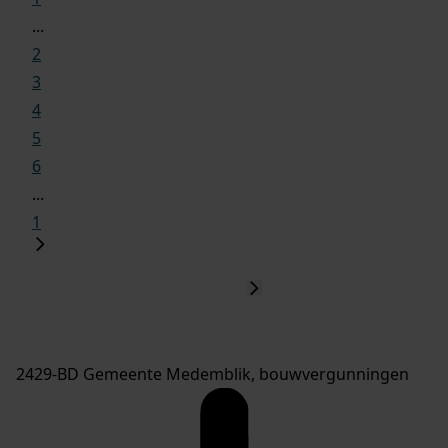
...
2
3
4
5
6
...
1
2429-BD Gemeente Medemblik, bouwvergunningen