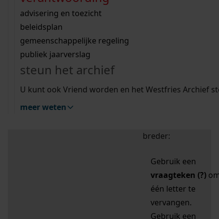
zoektips
Wij helpen u op weg met een aantal zoektips.
bekijk ons geschiedenislokaal
vergunningen
bouwvergunningen
advisering en toezicht
bekijk alle zoektips
beeld en geluid
omgevingsvergunningen
beleidsplan
uitleg nodig?
gemeenschappelijke regeling
publiek jaarverslag
Mijn Studiezaal (inloggen)
Wij helpen u op weg met een aantal zoektips.
steun het archief
bekijk alle zoektips
Door leestekens in
U kunt ook Vriend worden en het Westfries Archief s
uw zoekopdracht te
meer weten
gebruiken, zoekt u
specifieker of juist
breder:
Gebruik een
vraagteken (?)
o
één letter te
vervangen.
Gebruik een