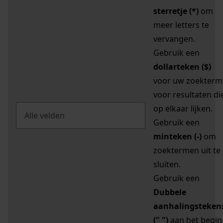
sterretje (*)
om
meer letters te
vervangen.
Gebruik een
dollarteken ($)
voor uw zoekterm
voor resultaten di
op elkaar lijken.
Gebruik een
minteken (-)
om
zoektermen uit te
sluiten.
Gebruik een
Dubbele
aanhalingsteken
(" ")
aan het begin