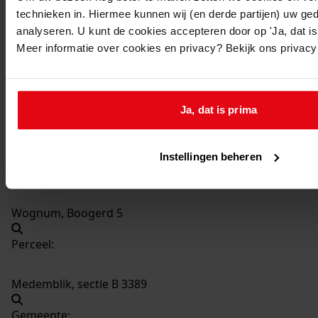
806
Veranderen van de gevels en de begane grond,
technieken in. Hiermee kunnen wij (en derde partijen) uw ge
analyseren. U kunt de cookies accepteren door op 'Ja, dat is 
2008 - 2010
Meer informatie over cookies en privacy? Bekijk ons privac
Datering
:
2008 - 2010
Beschrijving:
Ja, dat is prima
Veranderen van de gevels en de begane grond
Datum vergunning:
9-mrt-09
Instellingen beheren
Adres:
Wognum, Boogerd 5
Perceel:
Medemblik, sectie B 3389
Gemeente: