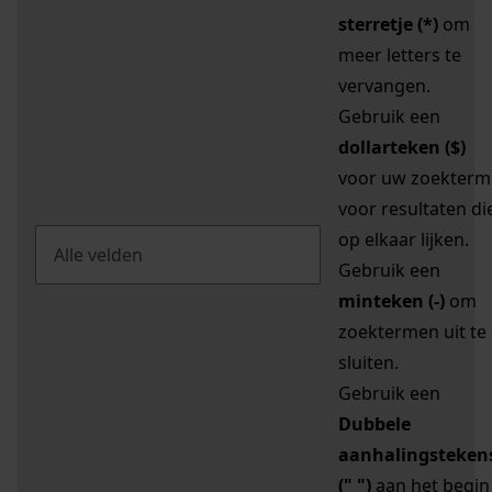
sterretje (*)
om
meer letters te
vervangen.
Gebruik een
dollarteken ($)
voor uw zoekterm
voor resultaten di
op elkaar lijken.
Gebruik een
minteken (-)
om
zoektermen uit te
sluiten.
Gebruik een
Dubbele
aanhalingsteken
(" ")
aan het begin