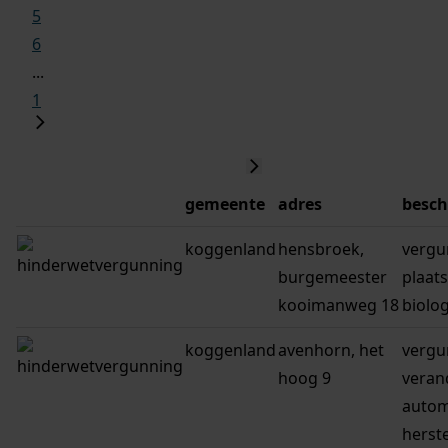
5
6
...
1
gemeente
adres
besch
koggenland
hensbroek,
vergu
burgemeester
plaat
kooimanweg 18
biolo
koggenland
avenhorn, het
vergu
hoog 9
veran
autom
herste