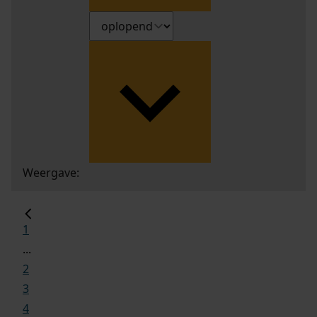
Weergave:
1
...
2
3
4