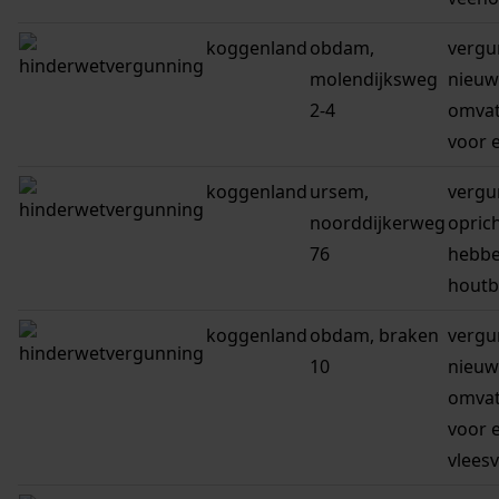
koggenland
obdam,
vergu
molendijksweg
nieuwe
2-4
omvat
voor 
koggenland
ursem,
vergu
noorddijkerweg
opric
76
hebbe
houtb
koggenland
obdam, braken
vergu
10
nieuwe
omvat
voor 
vlees