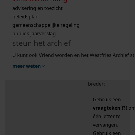
zoektips
Wij helpen u op weg met een aantal zoektips.
bekijk ons geschiedenislokaal
vergunningen
bouwvergunningen
advisering en toezicht
bekijk alle zoektips
beeld en geluid
omgevingsvergunningen
beleidsplan
uitleg nodig?
gemeenschappelijke regeling
publiek jaarverslag
Mijn Studiezaal (inloggen)
Wij helpen u op weg met een aantal zoektips.
steun het archief
bekijk alle zoektips
Door leestekens in
U kunt ook Vriend worden en het Westfries Archief s
uw zoekopdracht te
meer weten
gebruiken, zoekt u
specifieker of juist
breder:
Gebruik een
vraagteken (?)
o
één letter te
vervangen.
Gebruik een