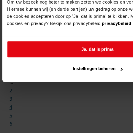
Om uw bezoek nog beter te maken zetten we cookies en verge
cacao
Hiermee kunnen wij (en derde partijen) uw gedrag op onze w
de cookies accepteren door op 'Ja, dat is prima' te klikken. 
koggenland
de goorn, de
vergu
cookies en privacy? Bekijk ons privacybeleid
privacybeleid
goorn 77
opric
hebbe
fiets
Ja, dat is prima
en ve
Instellingen beheren
1
...
2
3
4
5
6
...