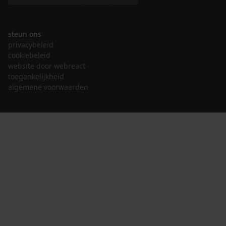
steun ons
privacybeleid
cookiebeleid
website door webreact
toegankelijkheid
algemene voorwaarden