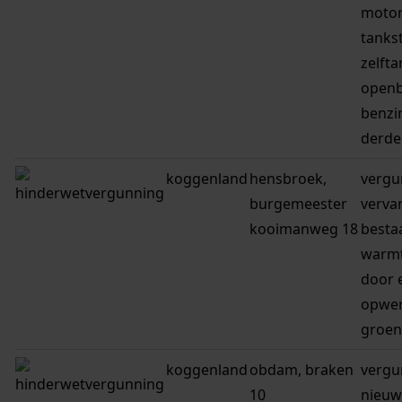
motor
tankst
zelfta
openb
benzi
derde
koggenland
hensbroek,
vergu
burgemeester
verva
kooimanweg 18
besta
warmt
door 
opwer
groen
koggenland
obdam, braken
vergu
10
nieuwe