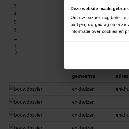
3
Deze website maakt gebruik
4
Om uw bezoek nog beter te m
5
partijen) uw gedrag op onze 
6
informatie over cookies en p
...
1
gemeente
adres
enkhuizen
enkhu
enkhuizen
enkhuizen
enkhu
enkhuizen