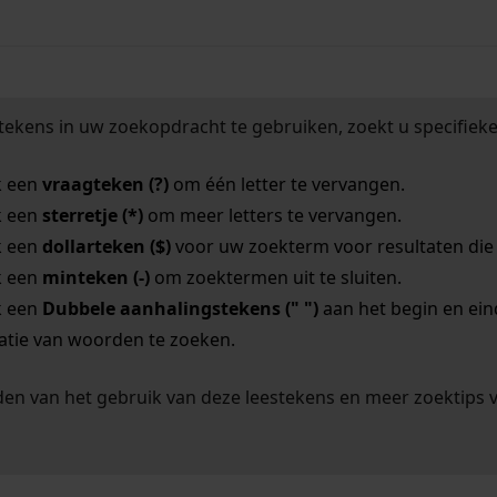
tekens in uw zoekopdracht te gebruiken, zoekt u specifieker
k een
vraagteken (?)
om één letter te vervangen.
k een
sterretje (*)
om meer letters te vervangen.
k een
dollarteken ($)
voor uw zoekterm voor resultaten die o
k een
minteken (-)
om zoektermen uit te sluiten.
k een
Dubbele aanhalingstekens (" ")
aan het begin en ei
tie van woorden te zoeken.
en van het gebruik van deze leestekens en meer zoektips 