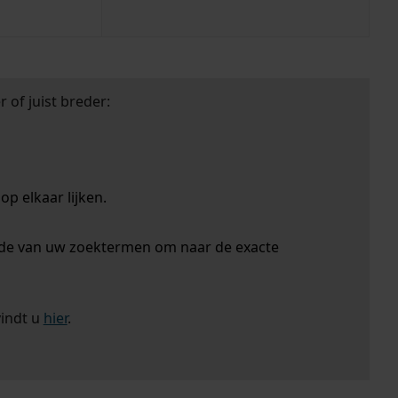
 of juist breder:
p elkaar lijken.
nde van uw zoektermen om naar de exacte
vindt u
hier
.