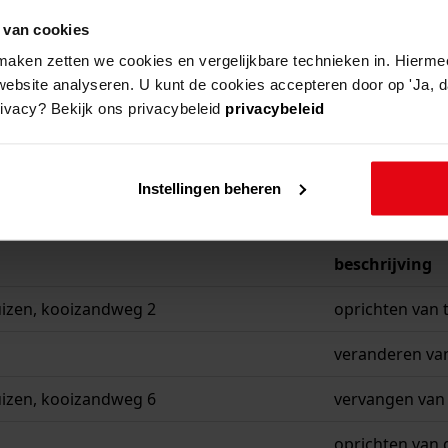
 van cookies
aken zetten we cookies en vergelijkbare technieken in. Hierme
website analyseren. U kunt de cookies accepteren door op 'Ja, da
rivacy? Bekijk ons privacybeleid
privacybeleid
Instellingen beheren
beschrijving
izen, kooizandweg 2
oprichten van
veranderen van
izen, kooizandweg 6
vervangen van 
oprichten van 