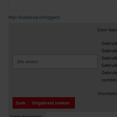
Mijn Studiezaal (inloggen)
Door lees
Gebrui
Gebrui
Gebrui
Gebrui
Gebrui
combina
Voorbeeld
Zoek
Uitgebreid zoeken
Soort vergunning