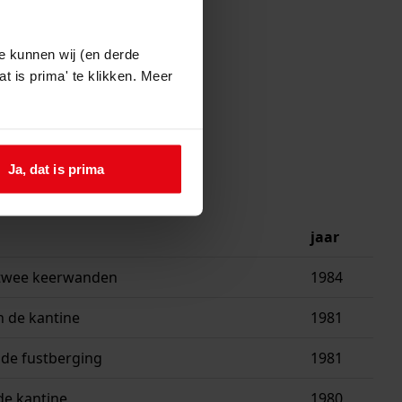
e kunnen wij (en derde
t is prima' te klikken. Meer
Ja, dat is prima
jaar
 twee keerwanden
1984
 de kantine
1981
de fustberging
1981
de kantine
1980