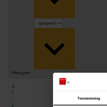
Weergave:
1
...
Toestemming
2