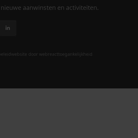
 nieuwe aanwinsten en activiteiten.
beleid
website door webreact
toegankelijkheid