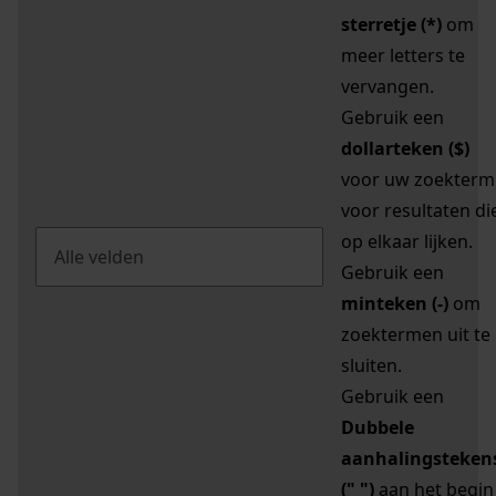
sterretje (*)
om
meer letters te
vervangen.
Gebruik een
dollarteken ($)
voor uw zoekterm
voor resultaten di
op elkaar lijken.
Gebruik een
minteken (-)
om
zoektermen uit te
sluiten.
Gebruik een
Dubbele
aanhalingsteken
(" ")
aan het begin