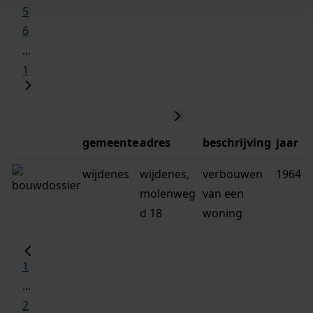
5
6
...
1
gemeente
adres
beschrijving
jaar
wijdenes
wijdenes,
verbouwen
1964
molenweg
van een
d 18
woning
1
...
2