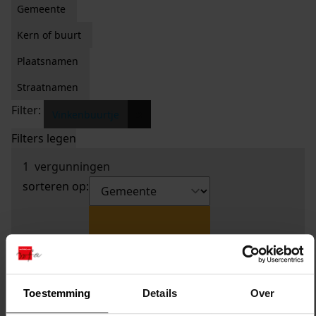
Gemeente
Kern of buurt
Plaatsnamen
Straatnamen
Filter:
x
Vinkenbuurtje
Filters legen
1
vergunningen
sorteren op:
Toestemming
Details
Over