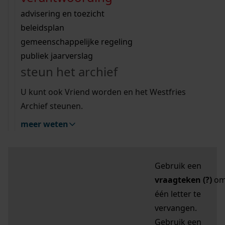
zoektips
Wij helpen u op weg met een aantal zoektips.
bekijk ons geschiedenislokaal
vergunningen
bouwvergunningen
advisering en toezicht
bekijk alle zoektips
beeld en geluid
omgevingsvergunningen
beleidsplan
uitleg nodig?
gemeenschappelijke regeling
publiek jaarverslag
Mijn Studiezaal (inloggen)
Wij helpen u op weg met een aantal zoektips.
steun het archief
bekijk alle zoektips
Door leestekens in
U kunt ook Vriend worden en het Westfries
uw zoekopdracht te
Archief steunen.
gebruiken, zoekt u
meer weten
specifieker of juist
breder:
Gebruik een
vraagteken (?)
o
één letter te
vervangen.
Gebruik een