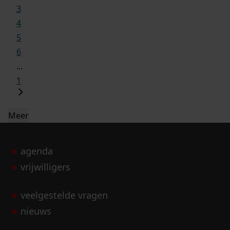
3
4
5
6
...
1
Meer
agenda
vrijwilligers
veelgestelde vragen
nieuws