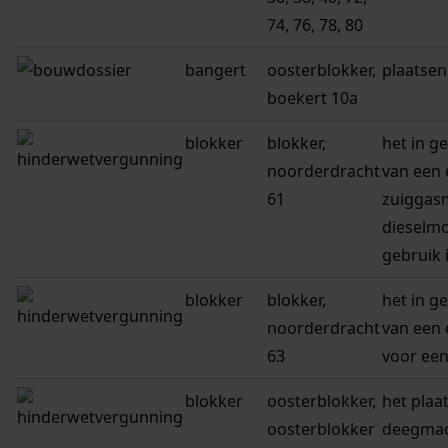
74, 76, 78, 80
bangert
oosterblokker,
plaatsen
boekert 10a
blokker
blokker,
het in g
noorderdracht
van een
61
zuiggas
dieselmo
gebruik 
blokker
blokker,
het in g
noorderdracht
van een
63
voor ee
blokker
oosterblokker,
het plaa
oosterblokker
deegmac