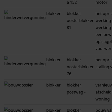
a 152
motor
blokker
blokker,
het opri
oosterblokker
werking 
81
werking
een bew
opslagpl
vuurwer
blokker
blokker,
het opri
oosterblokker
stalling 
76
blokker
blokker,
vernieuw
postweg -
afscheid
woning
blokker
blokker,
bouw va