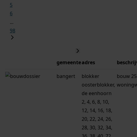
5
6
...
98
gemeente
adres
beschrij
bangert
blokker
bouw 25
oosterblokker,
woning
de eenhoorn
2, 4, 6, 8, 10,
12, 14, 16, 18,
20, 22, 24, 26,
28, 30, 32, 34,
36, 38, 40, 72,