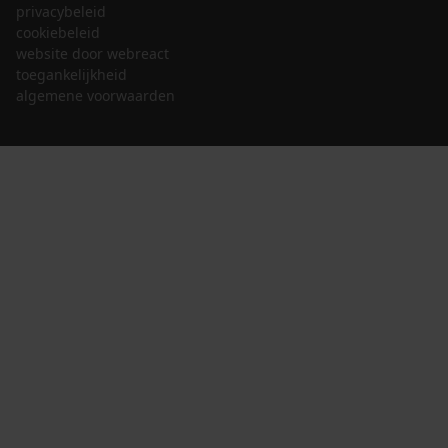
privacybeleid
cookiebeleid
website door webreact
toegankelijkheid
algemene voorwaarden