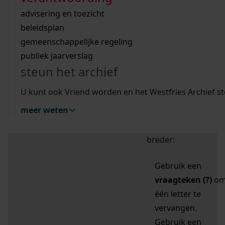
zoektips
Wij helpen u op weg met een aantal zoektips.
bekijk ons geschiedenislokaal
vergunningen
bouwvergunningen
advisering en toezicht
bekijk alle zoektips
beeld en geluid
omgevingsvergunningen
beleidsplan
uitleg nodig?
gemeenschappelijke regeling
publiek jaarverslag
Mijn Studiezaal (inloggen)
Wij helpen u op weg met een aantal zoektips.
steun het archief
bekijk alle zoektips
Door leestekens in
U kunt ook Vriend worden en het Westfries Archief s
uw zoekopdracht te
meer weten
gebruiken, zoekt u
specifieker of juist
breder:
Gebruik een
vraagteken (?)
o
één letter te
vervangen.
Gebruik een