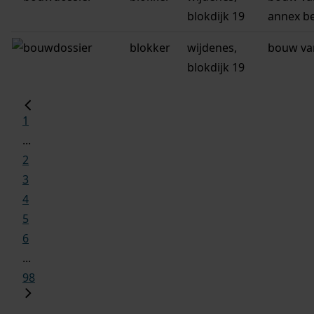
blokdijk 19
annex b
blokker
wijdenes,
bouw van
blokdijk 19
1
...
2
3
4
5
6
...
98