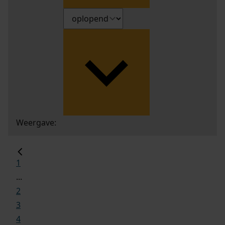
Weergave:
1
...
2
3
4