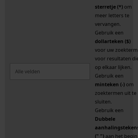
sterretje (*)
om
meer letters te
vervangen.
Gebruik een
dollarteken ($)
voor uw zoekterm
voor resultaten di
op elkaar lijken.
Gebruik een
minteken (-)
om
zoektermen uit te
sluiten.
Gebruik een
Dubbele
aanhalingsteken
(" ")
aan het begin