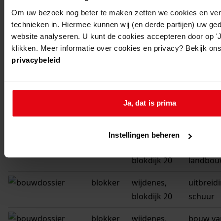
blokker
blokker,
verbouw
Om uw bezoek nog beter te maken zetten we cookies en verg
postweg -
woonhui
technieken in. Hiermee kunnen wij (en derde partijen) uw ge
website analyseren. U kunt de cookies accepteren door op 'Ja
kapberg
klikken. Meer informatie over cookies en privacy? Bekijk ons
blokker
blokker, wijk a
bouw van
privacybeleid
244
deurkozi
voorgev
Ja, dat is prima
blokker
wijdenes,
bouw van
blokdijk 20
met woo
Instellingen beheren
blokker
wijdenes,
bouw va
blokdijk 20
landbou
blokker
wijdenes,
uitbreid
blokdijk 20
schuur
blokker
wijdenes,
bouw va