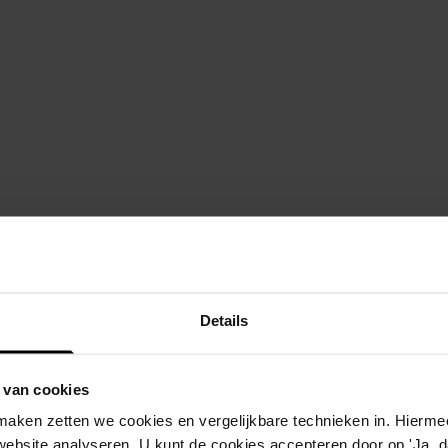
beschrijving
ek, oosterleek 17
besluit detailhandel hinderwet
Details
ek, oosterleek 10
besluit melkrundveehouderijen h
 van cookies
ek, oosterleek 10
uitbreiden en wijzigen van een ve
aken zetten we cookies en vergelijkbare technieken in. Hierme
ek, oosterleek 10
in werking hebben van veehouderij
website analyseren. U kunt de cookies accepteren door op 'Ja, da