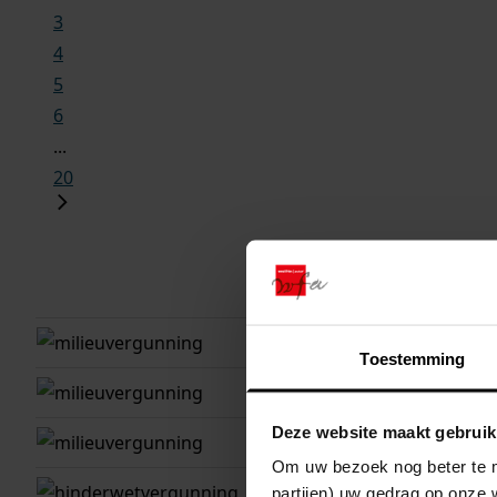
3
4
5
6
...
20
gemeente
adres
venhuizen
oosterle
Toestemming
venhuizen
oosterle
Deze website maakt gebruik
venhuizen
oosterle
Om uw bezoek nog beter te m
venhuizen
oosterle
partijen) uw gedrag op onze 