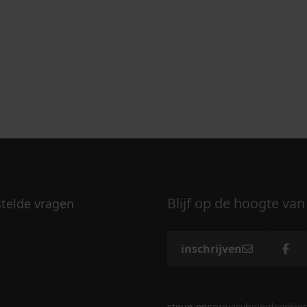
Blijf op de hoogte van
stelde vragen
inschrijven
steun ons
privacybeleid
cookie