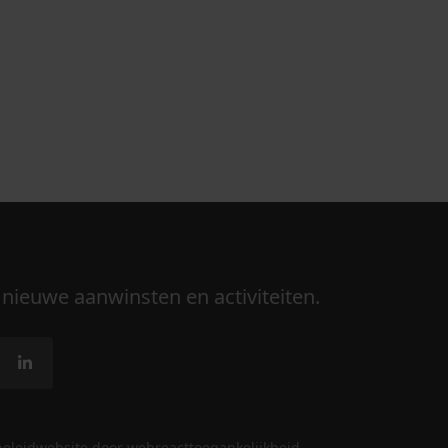
 nieuwe aanwinsten en activiteiten.
beleid
website door webreact
toegankelijkheid