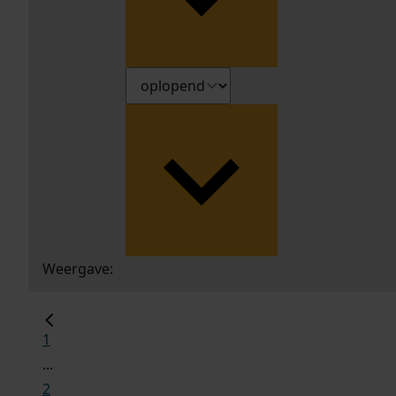
Weergave:
1
...
2