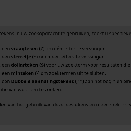
tekens in uw zoekopdracht te gebruiken, zoekt u specifieker
k een
vraagteken (?)
om één letter te vervangen.
k een
sterretje (*)
om meer letters te vervangen.
k een
dollarteken ($)
voor uw zoekterm voor resultaten die o
k een
minteken (-)
om zoektermen uit te sluiten.
k een
Dubbele aanhalingstekens (" ")
aan het begin en ei
tie van woorden te zoeken.
en van het gebruik van deze leestekens en meer zoektips 