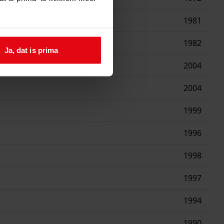
an een pluimvee opfokbedrijf
1981
an een veehouderij
1982
Ja, dat is prima
2004
2004
1999
1996
1998
1997
1994
1990