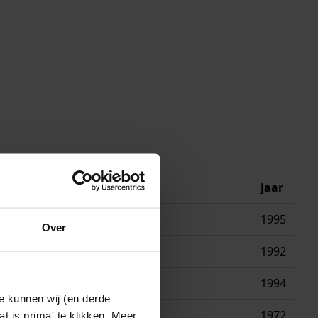
jaar
1995
Over
inderwet
1992
ehouderij
1994
e kunnen wij (en derde
bedrijf
1972
t is prima' te klikken. Meer