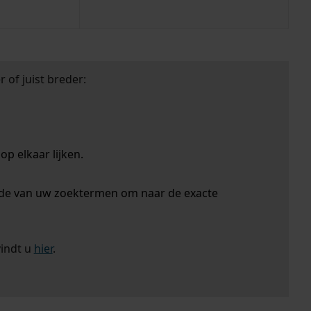
 of juist breder:
p elkaar lijken.
nde van uw zoektermen om naar de exacte
vindt u
hier
.