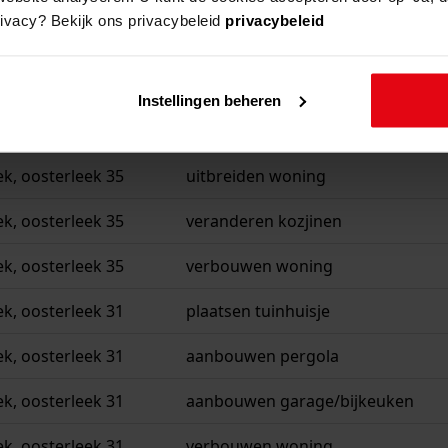
rivacy? Bekijk ons privacybeleid
privacybeleid
ek, lekerweg 19
oprichten en in werking hebben v
ek, lekerweg 18
oprichten en in werking hebben v
Instellingen beheren
ek, oosterleek 43
uitbreiden woning
ek, oosterleek 35
uitbreiden woning
ek, oosterleek 35
veranderen kozjinen
ek, oosterleek 35
verbouwen woning
ek, oosterleek 31
plaatsen tuinhuisje
ek, oosterleek 31
aanbouwen pergola
ek, oosterleek 31
aanbouwen garage/bijkeuken
ek, oosterleek 31
verbouwen woning