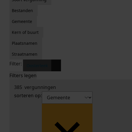
Bestanden
Gemeente
Kern of buurt
Plaatsnamen
Straatnamen
Filter:
x
Oosterleek
Filters legen
385
vergunningen
sorteren op: