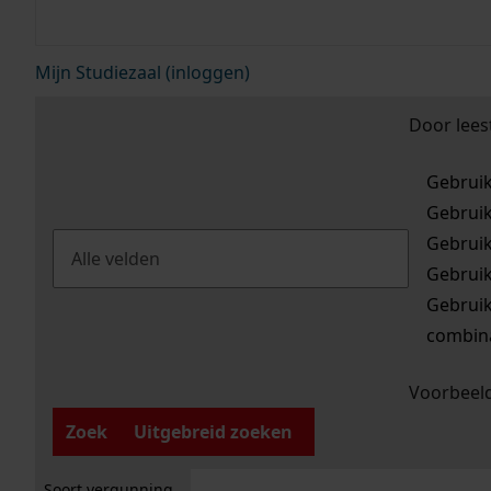
Mijn Studiezaal (inloggen)
Door lees
Gebrui
Gebrui
Gebrui
Gebrui
Gebrui
combina
Voorbeeld
Zoek
Uitgebreid zoeken
Soort vergunning