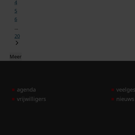
4
5
6
...
20
Meer
agenda
veelge
vrijwilligers
nieuws