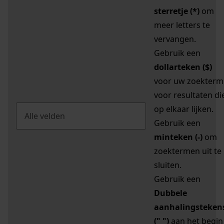
sterretje (*)
om
meer letters te
vervangen.
Gebruik een
dollarteken ($)
voor uw zoekterm
voor resultaten di
op elkaar lijken.
Gebruik een
minteken (-)
om
zoektermen uit te
sluiten.
Gebruik een
Dubbele
aanhalingsteken
(" ")
aan het begin