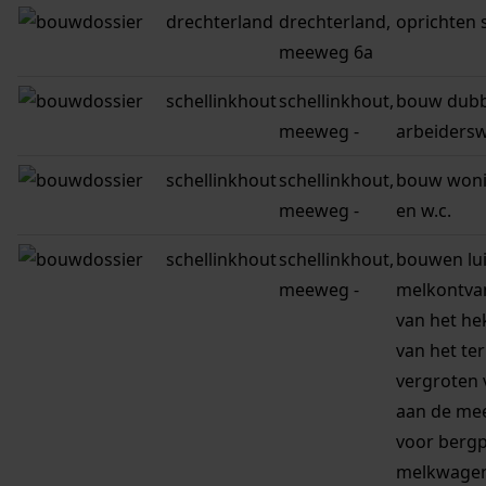
drechterland
drechterland,
oprichten 
meeweg 6a
schellinkhout
schellinkhout,
bouw dubb
meeweg -
arbeiders
schellinkhout
schellinkhout,
bouw woni
meeweg -
en w.c.
schellinkhout
schellinkhout,
bouwen lui
meeweg -
melkontvan
van het hek
van het ter
vergroten 
aan de me
voor bergp
melkwagen 