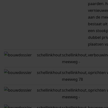
paarden. h
vernieuwe
aan de me
bestaat ui
een stookp
dubbel pri
plaatsen v
schellinkhout
schellinkhout,
verbouwin
meeweg -
schellinkhout
schellinkhout,
oprichten 
meeweg 78
schellinkhout
schellinkhout,
oprichten
meeweg -
schellinkhout
schellinkhout,
bouwen va