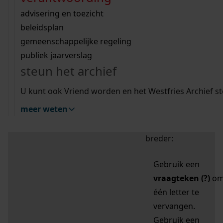
zoektips
Wij helpen u op weg met een aantal zoektips.
bekijk ons geschiedenislokaal
vergunningen
bouwvergunningen
advisering en toezicht
bekijk alle zoektips
beeld en geluid
omgevingsvergunningen
beleidsplan
uitleg nodig?
gemeenschappelijke regeling
publiek jaarverslag
Mijn Studiezaal (inloggen)
Wij helpen u op weg met een aantal zoektips.
steun het archief
bekijk alle zoektips
Door leestekens in
U kunt ook Vriend worden en het Westfries Archief s
uw zoekopdracht te
meer weten
gebruiken, zoekt u
specifieker of juist
breder:
Gebruik een
vraagteken (?)
o
één letter te
vervangen.
Gebruik een