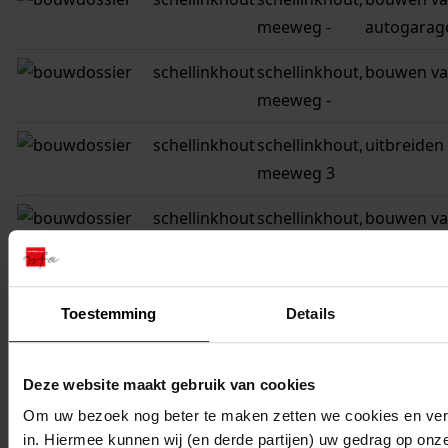
meeweg -
autogarag
schellinkhout
schellinkhout,
bouwen va
meeweg -
schellinkhout
schellinkhout,
uitbreiden
meeweg 3
schellinkhout
schellinkhout,
bouwen va
meeweg -
schellinkhout
schellinkhout,
verbouwen
Toestemming
Details
meeweg 20
venhuizen
hem,
melding b
Deze website maakt gebruik van cookies
meeweg 29
Om uw bezoek nog beter te maken zetten we cookies en verg
venhuizen
hem,
besluit ak
in. Hiermee kunnen wij (en derde partijen) uw gedrag op onz