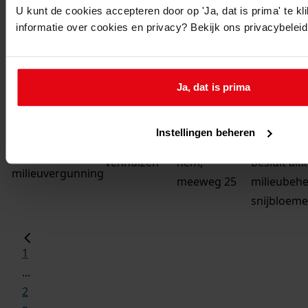
meeweg 29
milieubehee
U kunt de cookies accepteren door op 'Ja, dat is prima' te k
informatie over cookies en privacy? Bekijk ons privacybelei
venhuizen
hem,
besluit ak
meeweg 27a
milieubeh
Ja, dat is prima
venhuizen
hem,
besluit tu
meeweg 25
met bedekt
milieubeh
Instellingen beheren
venhuizen
hem,
besluit ak
meeweg 25
milieubeh
snijbloeme
1
...
2