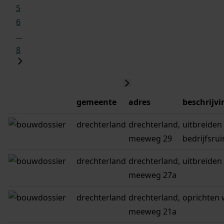
5
6
...
8
gemeente
adres
beschrijvi
drechterland
drechterland,
uitbreiden
meeweg 29
bedrijfsru
drechterland
drechterland,
uitbreiden
meeweg 27a
drechterland
drechterland,
oprichten
meeweg 21a