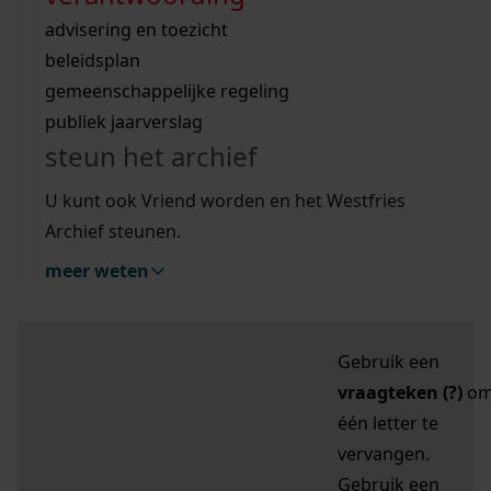
zoektips
Wij helpen u op weg met een aantal zoektips.
bekijk ons geschiedenislokaal
vergunningen
bouwvergunningen
advisering en toezicht
bekijk alle zoektips
beeld en geluid
omgevingsvergunningen
beleidsplan
uitleg nodig?
gemeenschappelijke regeling
publiek jaarverslag
Mijn Studiezaal (inloggen)
Wij helpen u op weg met een aantal zoektips.
steun het archief
bekijk alle zoektips
Door leestekens in
U kunt ook Vriend worden en het Westfries
uw zoekopdracht te
Archief steunen.
gebruiken, zoekt u
meer weten
specifieker of juist
breder:
Gebruik een
vraagteken (?)
o
één letter te
vervangen.
Gebruik een