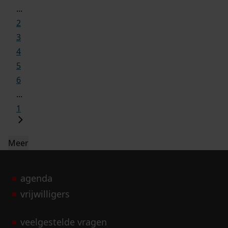
...
2
3
4
5
6
...
1
Meer
agenda
vrijwilligers
veelgestelde vragen