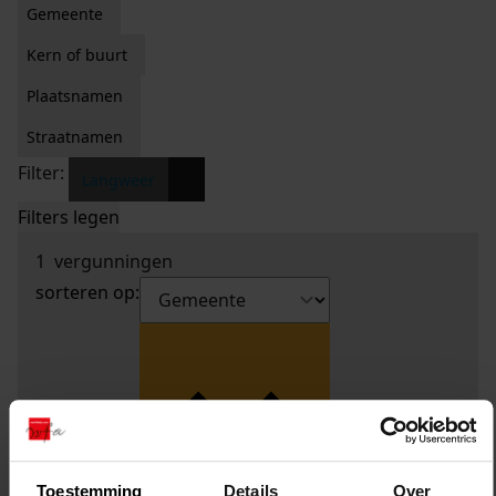
Gemeente
Kern of buurt
Plaatsnamen
Straatnamen
Filter:
x
Langweer
Filters legen
1
vergunningen
sorteren op:
Toestemming
Details
Over