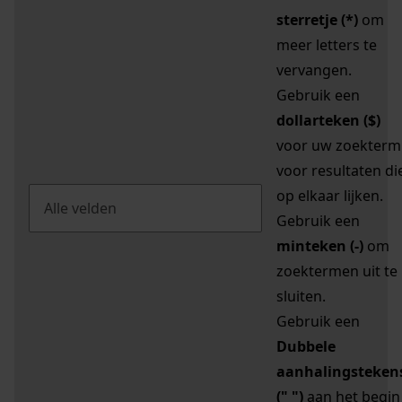
sterretje (*)
om
meer letters te
vervangen.
Gebruik een
dollarteken ($)
voor uw zoekterm
voor resultaten di
op elkaar lijken.
Gebruik een
minteken (-)
om
zoektermen uit te
sluiten.
Gebruik een
Dubbele
aanhalingsteken
(" ")
aan het begin