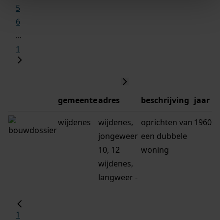
5
6
...
1
gemeente
adres
beschrijving
jaar
wijdenes
wijdenes,
oprichten van
1960
jongeweer
een dubbele
10, 12
woning
wijdenes,
langweer -
1