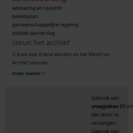
zoektips
Wij helpen u op weg met een aantal zoektips.
bekijk ons geschiedenislokaal
vergunningen
bouwvergunningen
advisering en toezicht
bekijk alle zoektips
beeld en geluid
omgevingsvergunningen
beleidsplan
uitleg nodig?
gemeenschappelijke regeling
publiek jaarverslag
Mijn Studiezaal (inloggen)
Wij helpen u op weg met een aantal zoektips.
steun het archief
bekijk alle zoektips
Door leestekens in
U kunt ook Vriend worden en het Westfries
uw zoekopdracht te
Archief steunen.
gebruiken, zoekt u
meer weten
specifieker of juist
breder:
Gebruik een
vraagteken (?)
o
één letter te
vervangen.
Gebruik een