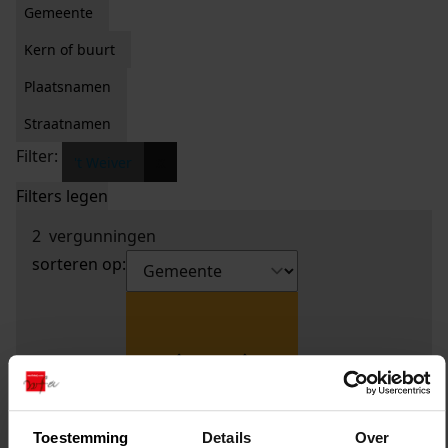
Gemeente
Kern of buurt
Plaatsnamen
Straatnamen
Filter:
x
't Weiver
Filters legen
2
vergunningen
sorteren op:
Toestemming
Details
Over