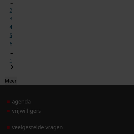
...
2
3
4
5
6
...
1
Meer
agenda
vrijwilligers
veelgestelde vragen