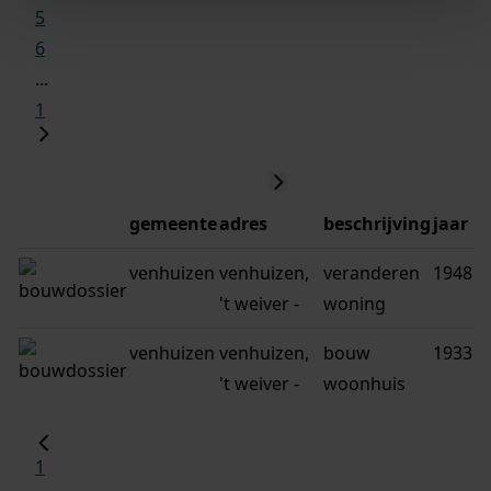
5
6
...
1
gemeente
adres
beschrijving
jaar
venhuizen
venhuizen,
veranderen
1948
't weiver -
woning
venhuizen
venhuizen,
bouw
1933
't weiver -
woonhuis
1