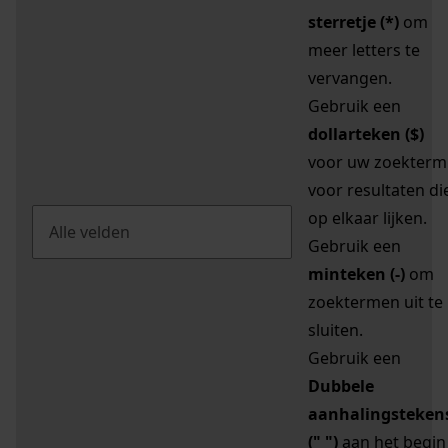
sterretje (*)
om
meer letters te
vervangen.
Gebruik een
dollarteken ($)
voor uw zoekterm
voor resultaten di
op elkaar lijken.
Gebruik een
minteken (-)
om
zoektermen uit te
sluiten.
Gebruik een
Dubbele
aanhalingsteken
(" ")
aan het begin