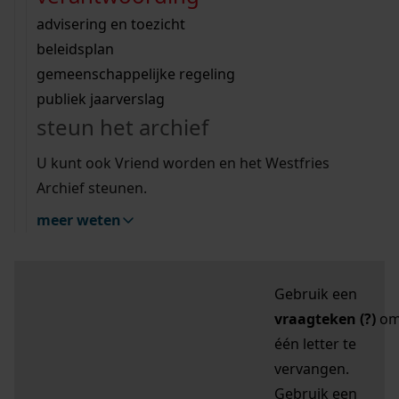
zoektips
Wij helpen u op weg met een aantal zoektips.
bekijk ons geschiedenislokaal
vergunningen
bouwvergunningen
advisering en toezicht
bekijk alle zoektips
beeld en geluid
omgevingsvergunningen
beleidsplan
uitleg nodig?
gemeenschappelijke regeling
publiek jaarverslag
Mijn Studiezaal (inloggen)
Wij helpen u op weg met een aantal zoektips.
steun het archief
bekijk alle zoektips
Door leestekens in
U kunt ook Vriend worden en het Westfries
uw zoekopdracht te
Archief steunen.
gebruiken, zoekt u
meer weten
specifieker of juist
breder:
Gebruik een
vraagteken (?)
o
één letter te
vervangen.
Gebruik een