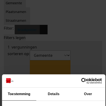
Gemeente
Plaatsnamen
Straatnamen
Filter:
x
Braakpolder
Filters legen
1
vergunningen
sorteren op:
Toestemming
Details
Over