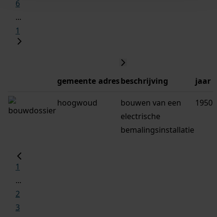
6
...
1
gemeente
adres
beschrijving
jaar
hoogwoud
bouwen van een
1950
electrische
bemalingsinstallatie
1
...
2
3