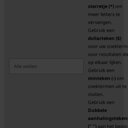
sterretje (*)
om
meer letters te
vervangen.
Gebruik een
dollarteken ($)
voor uw zoekterm
voor resultaten di
op elkaar lijken.
Gebruik een
minteken (-)
om
zoektermen uit te
sluiten.
Gebruik een
Dubbele
aanhalingsteken
(" ")
aan het begin