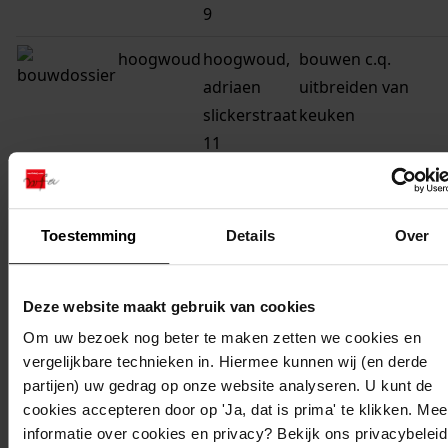
9
hoogwoud
hoogwoud,
bouwen c.q.
adriaen
uitbreiden van
slickerstraat
keuken
11
hoogwoud
hoogwoud,
bouw van een
adriaen
transformatorstati
Toestemming
Details
Over
slickerstraat
1 achter
Deze website maakt gebruik van cookies
hoogwoud
hoogwoud,
bouw van 10
Om uw bezoek nog beter te maken zetten we cookies en
adriaen
woningen en 10
vergelijkbare technieken in. Hiermee kunnen wij (en derde
slickerstraat
garages
partijen) uw gedrag op onze website analyseren. U kunt de
1, 3, 5, 7, 9,
cookies accepteren door op 'Ja, dat is prima' te klikken. Mee
11, 13, 15,
informatie over cookies en privacy? Bekijk ons privacybeleid