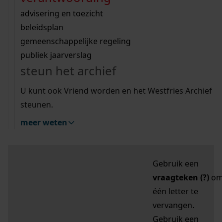
zoektips
Wij helpen u op weg met een aantal zoektips.
bekijk ons geschiedenislokaal
vergunningen
bouwvergunningen
advisering en toezicht
bekijk alle zoektips
beeld en geluid
omgevingsvergunningen
beleidsplan
uitleg nodig?
gemeenschappelijke regeling
publiek jaarverslag
Mijn Studiezaal (inloggen)
Wij helpen u op weg met een aantal zoektips.
steun het archief
bekijk alle zoektips
Door leestekens in
U kunt ook Vriend worden en het Westfries Archief
uw zoekopdracht te
steunen.
gebruiken, zoekt u
meer weten
specifieker of juist
breder:
Gebruik een
vraagteken (?)
o
één letter te
vervangen.
Gebruik een