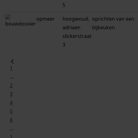
5
opmeer
hoogwoud,
oprichten van een
adriaen
bijkeuken
slickerstraat
3
1
...
2
3
4
5
6
...
1