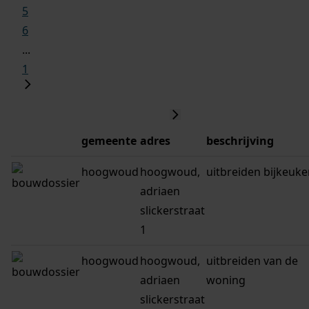
5
6
...
1
gemeente
adres
beschrijving
hoogwoud
hoogwoud,
uitbreiden bijkeuk
adriaen
slickerstraat
1
hoogwoud
hoogwoud,
uitbreiden van de
adriaen
woning
slickerstraat