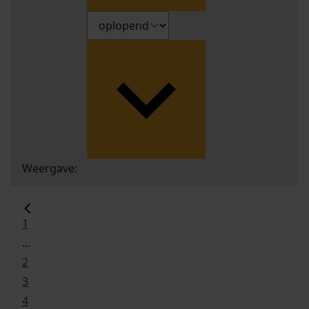
Weergave:
1
...
2
3
4