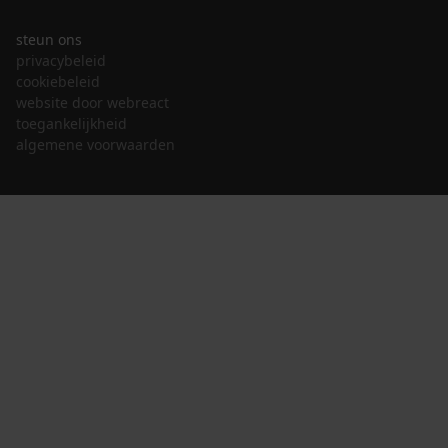
steun ons
privacybeleid
cookiebeleid
website door webreact
toegankelijkheid
algemene voorwaarden