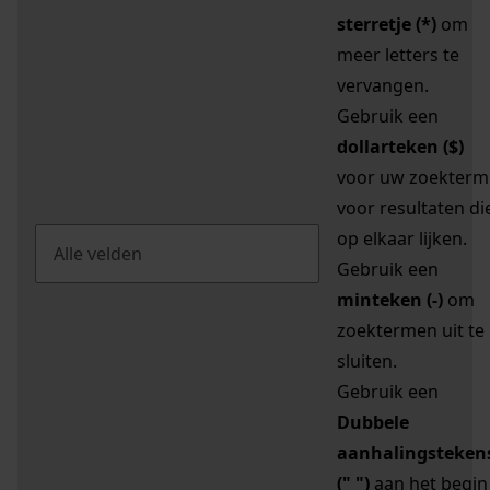
sterretje (*)
om
meer letters te
vervangen.
Gebruik een
dollarteken ($)
voor uw zoekterm
voor resultaten di
op elkaar lijken.
Gebruik een
minteken (-)
om
zoektermen uit te
sluiten.
Gebruik een
Dubbele
aanhalingsteken
(" ")
aan het begin