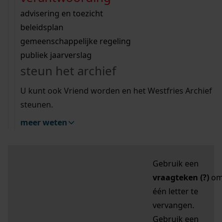
zoektips
Wij helpen u op weg met een aantal zoektips.
bekijk ons geschiedenislokaal
vergunningen
bouwvergunningen
advisering en toezicht
bekijk alle zoektips
beeld en geluid
omgevingsvergunningen
beleidsplan
uitleg nodig?
gemeenschappelijke regeling
publiek jaarverslag
Mijn Studiezaal (inloggen)
Wij helpen u op weg met een aantal zoektips.
steun het archief
bekijk alle zoektips
Door leestekens in
U kunt ook Vriend worden en het Westfries Archief
uw zoekopdracht te
steunen.
gebruiken, zoekt u
meer weten
specifieker of juist
breder:
Gebruik een
vraagteken (?)
o
één letter te
vervangen.
Gebruik een