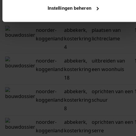
koggenland
kosterkring
dakkapel
Instellingen beheren
19
noorder-
abbekerk,
plaatsen van
koggenland
kosterkring
lichtreclame
4
noorder-
abbekerk,
uitbreiden van
koggenland
kosterkring
een woonhuis
18
noorder-
abbekerk,
oprichten van een
koggenland
kosterkring
schuur
8
noorder-
abbekerk,
oprichten van een
koggenland
kosterkring
serre