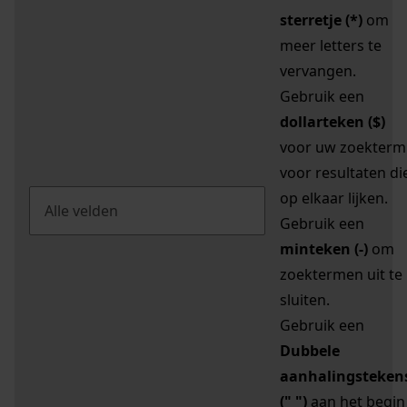
sterretje (*)
om
meer letters te
vervangen.
Gebruik een
dollarteken ($)
voor uw zoekterm
voor resultaten di
op elkaar lijken.
Gebruik een
minteken (-)
om
zoektermen uit te
sluiten.
Gebruik een
Dubbele
aanhalingsteken
(" ")
aan het begin