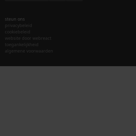
steun ons
privacybeleid
cookiebeleid
website door webreact
toegankelijkheid
algemene voorwaarden