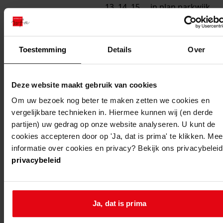
13, 14, 15,
in plan parkwijk
16, 17, 18,
(kosterkring 13-
19, 20, 21,
22)
22
Toestemming
Details
Over
medemblik
abbekerk,
plaatsen van een
kosterkring
dakkapel
Deze website maakt gebruik van cookies
1
Om uw bezoek nog beter te maken zetten we cookies en
vergelijkbare technieken in. Hiermee kunnen wij (en derde
medemblik
abbekerk,
uitbreiden van
partijen) uw gedrag op onze website analyseren. U kunt de
kosterkring
een woning
cookies accepteren door op 'Ja, dat is prima' te klikken. Mee
informatie over cookies en privacy? Bekijk ons privacybeleid
19
privacybeleid
noorder-
abbekerk,
wijzigen van een
koggenland
kosterkring
berging
18
Ja, dat is prima
noorder-
abbekerk,
plaatsen van een