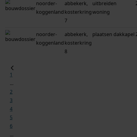
noorder-
abbekerk,
uitbreiden
koggenland
kosterkring
woning
7
noorder-
abbekerk,
plaatsen dakkapel
koggenland
kosterkring
8
1
...
2
3
4
5
6
...