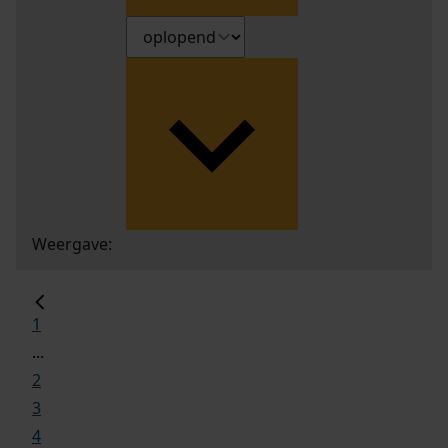
Weergave:
1
...
2
3
4