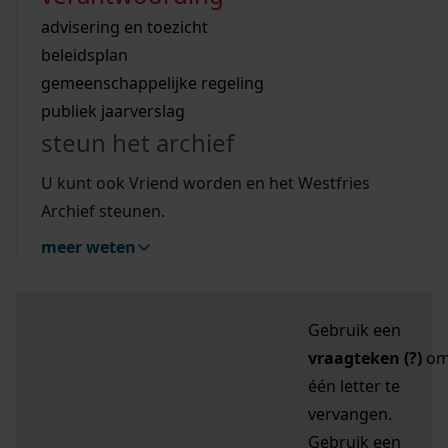
zoektips
Wij helpen u op weg met een aantal zoektips.
bekijk ons geschiedenislokaal
vergunningen
bouwvergunningen
advisering en toezicht
bekijk alle zoektips
beeld en geluid
omgevingsvergunningen
beleidsplan
uitleg nodig?
gemeenschappelijke regeling
publiek jaarverslag
Mijn Studiezaal (inloggen)
Wij helpen u op weg met een aantal zoektips.
steun het archief
bekijk alle zoektips
Door leestekens in
U kunt ook Vriend worden en het Westfries
uw zoekopdracht te
Archief steunen.
gebruiken, zoekt u
meer weten
specifieker of juist
breder:
Gebruik een
vraagteken (?)
o
één letter te
vervangen.
Gebruik een