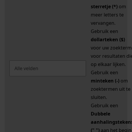
sterretje (*)
om
meer letters te
vervangen.
Gebruik een
dollarteken ($)
voor uw zoekterm
voor resultaten di
op elkaar lijken.
Gebruik een
minteken (-)
om
zoektermen uit te
sluiten.
Gebruik een
Dubbele
aanhalingsteken
(" ")
aan het begin