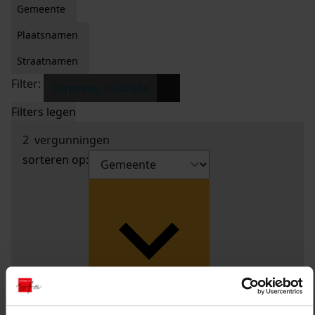
Gemeente
Plaatsnamen
Straatnamen
Filter:
x
Dorpsweg, zuidzijde
Filters legen
2
vergunningen
sorteren op: