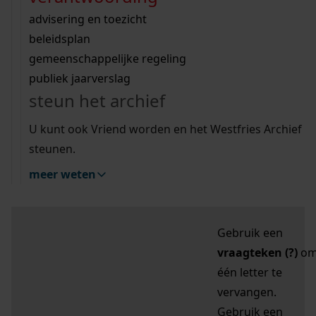
zoektips
Wij helpen u op weg met een aantal zoektips.
bekijk ons geschiedenislokaal
vergunningen
bouwvergunningen
advisering en toezicht
bekijk alle zoektips
beeld en geluid
omgevingsvergunningen
beleidsplan
uitleg nodig?
gemeenschappelijke regeling
publiek jaarverslag
Mijn Studiezaal (inloggen)
Wij helpen u op weg met een aantal zoektips.
steun het archief
bekijk alle zoektips
Door leestekens in
U kunt ook Vriend worden en het Westfries Archief
uw zoekopdracht te
steunen.
gebruiken, zoekt u
meer weten
specifieker of juist
breder:
Gebruik een
vraagteken (?)
o
één letter te
vervangen.
Gebruik een