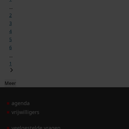
...
2
3
4
5
6
...
1
Meer
agenda
vrijwilligers
veelgestelde vragen