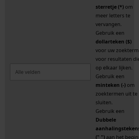
sterretje (*)
om
meer letters te
vervangen.
Gebruik een
dollarteken ($)
voor uw zoekterm
voor resultaten di
op elkaar lijken.
Gebruik een
minteken (-)
om
zoektermen uit te
sluiten.
Gebruik een
Dubbele
aanhalingsteken
(" ")
aan het begin