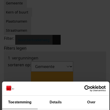
Gemeente
Kern of buurt
Plaatsnamen
Straatnamen
Filter:
x
Noorderboekelweg
Filters legen
1
vergunningen
sorteren op:
Toestemming
Details
Over