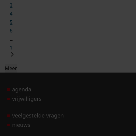
3
4
5
6
...
1
Meer
agenda
vrijwilligers
veelgestelde vragen
nieuws