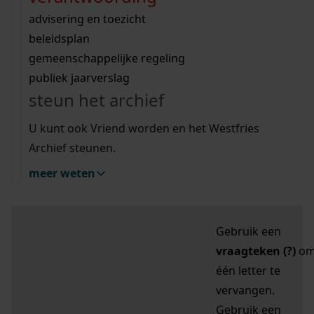
zoektips
Wij helpen u op weg met een aantal zoektips.
bekijk ons geschiedenislokaal
vergunningen
bouwvergunningen
advisering en toezicht
bekijk alle zoektips
beeld en geluid
omgevingsvergunningen
beleidsplan
uitleg nodig?
gemeenschappelijke regeling
publiek jaarverslag
Mijn Studiezaal (inloggen)
Wij helpen u op weg met een aantal zoektips.
steun het archief
bekijk alle zoektips
Door leestekens in
U kunt ook Vriend worden en het Westfries
uw zoekopdracht te
Archief steunen.
gebruiken, zoekt u
meer weten
specifieker of juist
breder:
Gebruik een
vraagteken (?)
o
één letter te
vervangen.
Gebruik een