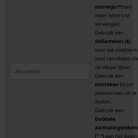
sterretje (*)
om
meer letters te
vervangen.
Gebruik een
dollarteken ($)
voor uw zoekterm
voor resultaten di
op elkaar lijken.
Gebruik een
minteken (-)
om
zoektermen uit te
sluiten.
Gebruik een
Dubbele
aanhalingsteken
(" ")
aan het begin