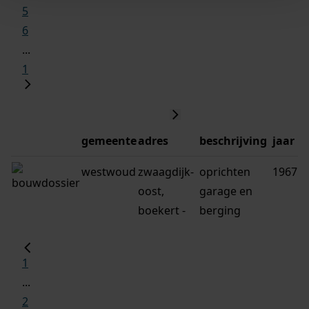
5
6
...
1
gemeente
adres
beschrijving
jaar
westwoud
zwaagdijk-
oprichten
1967
oost,
garage en
boekert -
berging
1
...
2