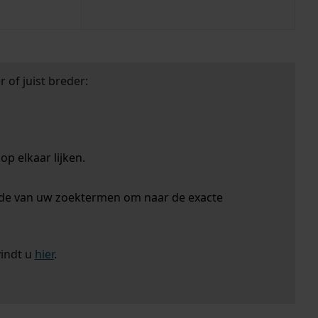
 of juist breder:
p elkaar lijken.
nde van uw zoektermen om naar de exacte
vindt u
hier
.