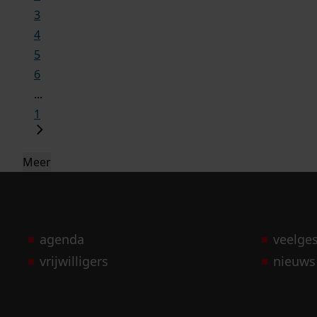
3
4
5
6
...
1
Meer
agenda
veelge
vrijwilligers
nieuws