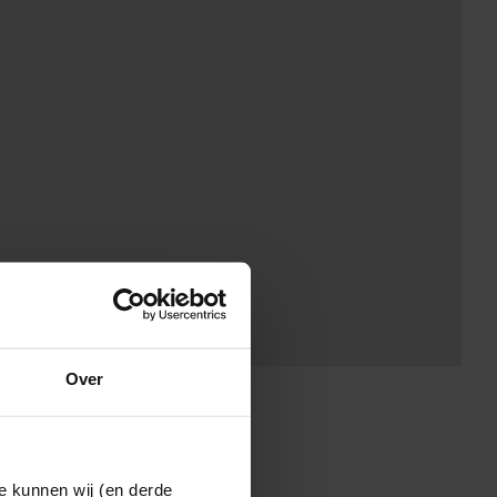
Over
e kunnen wij (en derde