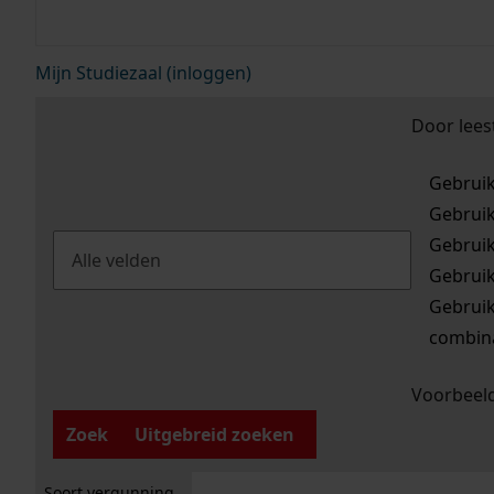
Mijn Studiezaal (inloggen)
Door lees
Gebrui
Gebrui
Gebrui
Gebrui
Gebrui
combina
Voorbeeld
Zoek
Uitgebreid zoeken
Soort vergunning