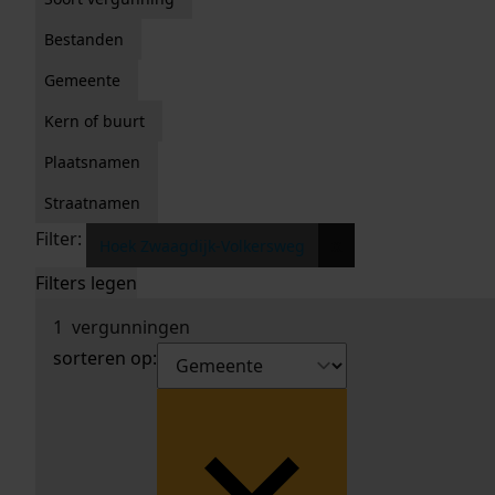
Bestanden
Gemeente
Kern of buurt
Plaatsnamen
Straatnamen
Filter:
x
Hoek Zwaagdijk-Volkersweg
Filters legen
1
vergunningen
sorteren op: