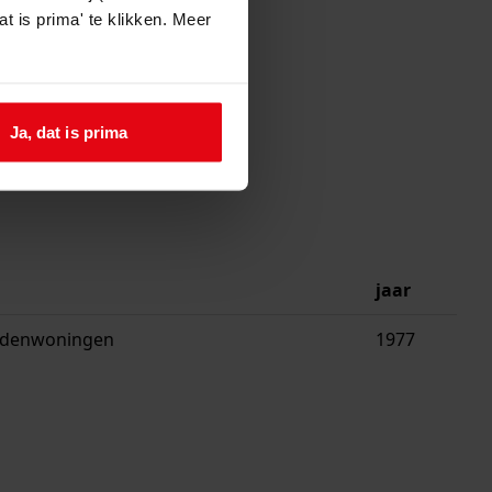
t is prima' te klikken. Meer
Ja, dat is prima
jaar
ardenwoningen
1977