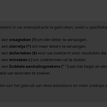
tekens in uw zoekopdracht te gebruiken, zoekt u specifieker
k een
vraagteken (?)
om één letter te vervangen.
k een
sterretje (*)
om meer letters te vervangen.
k een
dollarteken ($)
voor uw zoekterm voor resultaten die o
k een
minteken (-)
om zoektermen uit te sluiten.
k een
Dubbele aanhalingstekens (" ")
aan het begin en ei
tie van woorden te zoeken.
en van het gebruik van deze leestekens en meer zoektips 