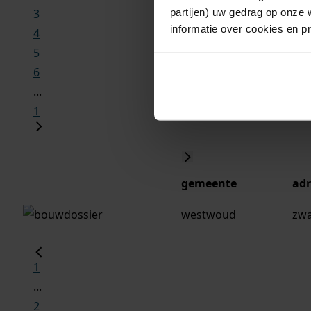
partijen) uw gedrag op onze 
3
informatie over cookies en p
4
5
6
...
1
gemeente
adr
westwoud
zwa
1
...
2