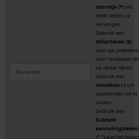
sterretje (*)
om
meer letters te
vervangen.
Gebruik een
dollarteken ($)
voor uw zoekterm
voor resultaten di
op elkaar lijken.
Gebruik een
minteken (-)
om
zoektermen uit te
sluiten.
Gebruik een
Dubbele
aanhalingsteken
(" ")
aan het begin