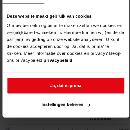
stede
bovenkarspel,
bouwen van
1994
broec
trechter 73
een woning
Deze website maakt gebruik van cookies
Om uw bezoek nog beter te maken zetten we cookies en
stede
bovenkarspel,
bouwen van
1994
vergelijkbare technieken in. Hiermee kunnen wij (en derde
broec
trechter 72
vier
partijen) uw gedrag op onze website analyseren. U kunt
woningen
de cookies accepteren door op 'Ja, dat is prima' te
aan trechter
klikken. Meer informatie over cookies en privacy? Bekijk
66 en 72 en
ons privacybeleid
privacybeleid
priem 2 en 8
stede
bovenkarspel,
plaatsen van
1999
Ja, dat is prima
broec
trechter 71
een berging
stede
bovenkarspel,
bouwen van
1994
Instellingen beheren
broec
trechter 71
een
woonhuis