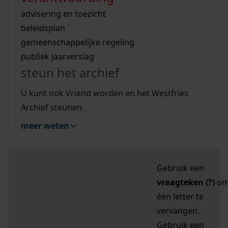
zoektips
Wij helpen u op weg met een aantal zoektips.
bekijk ons geschiedenislokaal
vergunningen
bouwvergunningen
advisering en toezicht
bekijk alle zoektips
beeld en geluid
omgevingsvergunningen
beleidsplan
uitleg nodig?
gemeenschappelijke regeling
publiek jaarverslag
Mijn Studiezaal (inloggen)
Wij helpen u op weg met een aantal zoektips.
steun het archief
bekijk alle zoektips
Door leestekens in
U kunt ook Vriend worden en het Westfries
uw zoekopdracht te
Archief steunen.
gebruiken, zoekt u
meer weten
specifieker of juist
breder:
Gebruik een
vraagteken (?)
o
één letter te
vervangen.
Gebruik een