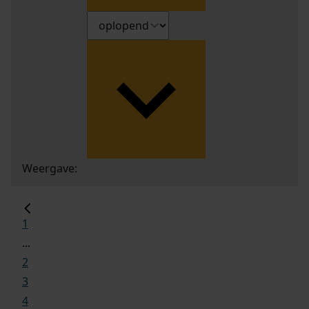
Weergave:
1
...
2
3
4