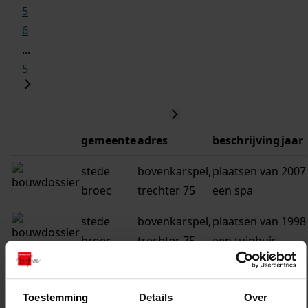
5
6
...
5
gemeente
adres
beschrijving
jaar
stede
bovenkarspel,
plaatsen van
2007
broec
trechter 75
een spa
stede
bovenkarspel,
plaatsen van
1998
broec
trechter 75
een tuinhuis
stede
bovenkarspel,
bouwen van
1994
broec
trechter 75
een woning
Toestemming
Details
Over