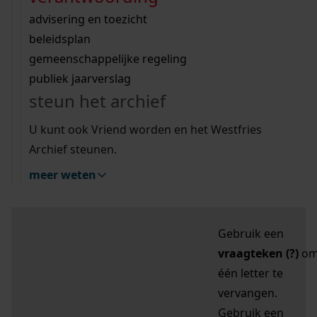
zoektips
Wij helpen u op weg met een aantal zoektips.
bekijk ons geschiedenislokaal
vergunningen
bouwvergunningen
advisering en toezicht
bekijk alle zoektips
beeld en geluid
omgevingsvergunningen
beleidsplan
uitleg nodig?
gemeenschappelijke regeling
publiek jaarverslag
Mijn Studiezaal (inloggen)
Wij helpen u op weg met een aantal zoektips.
steun het archief
bekijk alle zoektips
Door leestekens in
U kunt ook Vriend worden en het Westfries
uw zoekopdracht te
Archief steunen.
gebruiken, zoekt u
meer weten
specifieker of juist
breder:
Gebruik een
vraagteken (?)
o
één letter te
vervangen.
Gebruik een