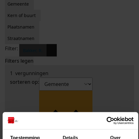
Gemeente
Kern of buurt
Plaatsnamen
Straatnamen
Filter:
x
Bakker, R.
Filters legen
1
vergunningen
sorteren op:
Toestemming
Details
Over