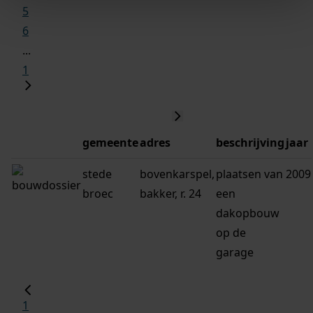
5
6
...
1
gemeente
adres
beschrijving
jaar
stede
bovenkarspel,
plaatsen van
2009
broec
bakker, r. 24
een
dakopbouw
op de
garage
1