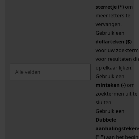
sterretje (*)
om
meer letters te
vervangen.
Gebruik een
dollarteken ($)
voor uw zoekterm
voor resultaten di
op elkaar lijken.
Gebruik een
minteken (-)
om
zoektermen uit te
sluiten.
Gebruik een
Dubbele
aanhalingsteken
(" ")
aan het begin