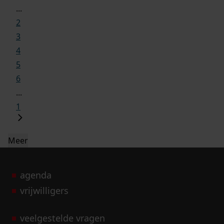
...
2
3
4
5
6
...
1
Meer
agenda
vrijwilligers
veelgestelde vragen