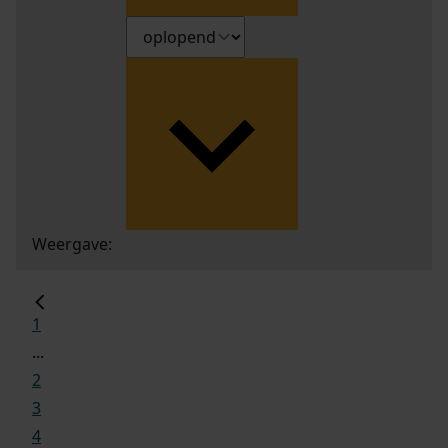
Weergave:
1
...
2
3
4