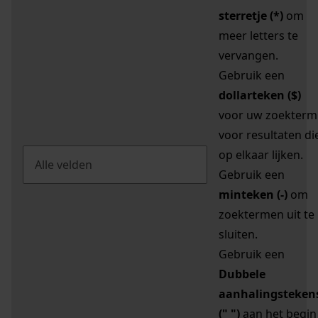
sterretje (*)
om
meer letters te
vervangen.
Gebruik een
dollarteken ($)
voor uw zoekterm
voor resultaten di
op elkaar lijken.
Gebruik een
minteken (-)
om
zoektermen uit te
sluiten.
Gebruik een
Dubbele
aanhalingsteken
(" ")
aan het begin