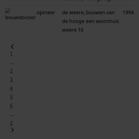
opmeer
de weere,
bouwen van
1994
de hooge
een woonhuis
weere 16
1
...
2
3
4
5
6
...
2