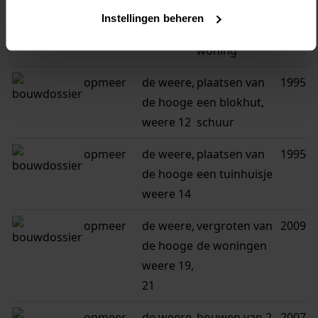
de hooge
een schuurtje
Instellingen beheren
weere 9
achter de
woning
opmeer
de weere,
plaatsen van
1995
de hooge
een blokhut,
weere 12
schuur
opmeer
de weere,
plaatsen van
1995
de hooge
een tuinhuisje
weere 14
opmeer
de weere,
vergroten van
2009
de hooge
de woningen
weere 19,
21
opmeer
de weere,
bouwen van 2
2007