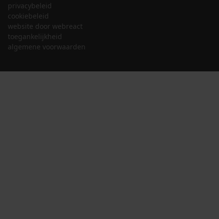
privacybeleid
cookiebeleid
website door webreact
toegankelijkheid
algemene voorwaarden