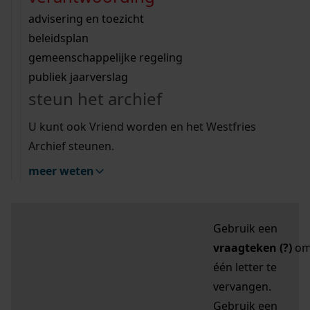
zoektips
Wij helpen u op weg met een aantal zoektips.
bekijk ons geschiedenislokaal
vergunningen
bouwvergunningen
advisering en toezicht
bekijk alle zoektips
beeld en geluid
omgevingsvergunningen
beleidsplan
uitleg nodig?
gemeenschappelijke regeling
publiek jaarverslag
Mijn Studiezaal (inloggen)
Wij helpen u op weg met een aantal zoektips.
steun het archief
bekijk alle zoektips
Door leestekens in
U kunt ook Vriend worden en het Westfries
uw zoekopdracht te
Archief steunen.
gebruiken, zoekt u
meer weten
specifieker of juist
breder:
Gebruik een
vraagteken (?)
o
één letter te
vervangen.
Gebruik een