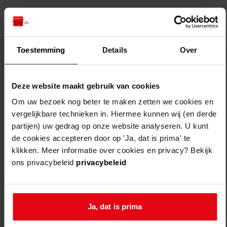
opmeer
de weere,
plaatsen van
1998
de hooge
een berging
weere 16
Toestemming
Details
Over
opmeer
de weere,
bouwen van
1996
de hooge
een bijkeuken
Deze website maakt gebruik van cookies
weere 23
Om uw bezoek nog beter te maken zetten we cookies en
vergelijkbare technieken in. Hiermee kunnen wij (en derde
opmeer
de weere,
plaatsen van
1996
partijen) uw gedrag op onze website analyseren. U kunt
de hooge
een dakkapel
de cookies accepteren door op 'Ja, dat is prima' te
weere 10
klikken. Meer informatie over cookies en privacy? Bekijk
ons privacybeleid
privacybeleid
opmeer
de weere,
bouwen van
1992
de hooge
een schuurtje
weere 7
Ja, dat is prima
opmeer
de weere,
bouwen van
1992