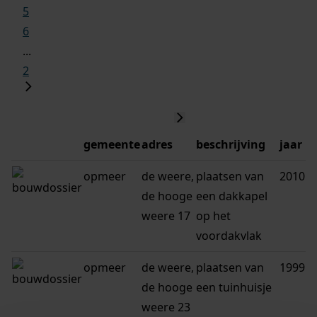
5
6
...
2
gemeente
adres
beschrijving
jaar
opmeer
de weere,
plaatsen van
2010
de hooge
een dakkapel
weere 17
op het
voordakvlak
opmeer
de weere,
plaatsen van
1999
de hooge
een tuinhuisje
weere 23