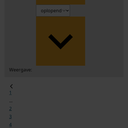
Weergave:
1
...
2
3
4