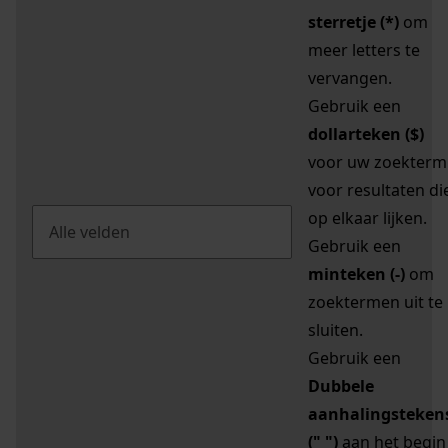
sterretje (*)
om
meer letters te
vervangen.
Gebruik een
dollarteken ($)
voor uw zoekterm
voor resultaten di
op elkaar lijken.
Gebruik een
minteken (-)
om
zoektermen uit te
sluiten.
Gebruik een
Dubbele
aanhalingsteken
(" ")
aan het begin