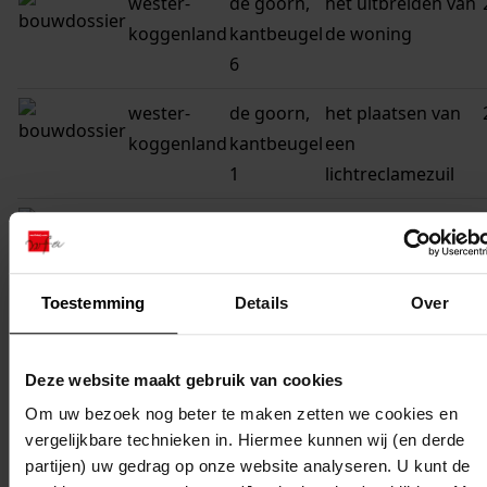
wester-
de goorn,
het uitbreiden van
koggenland
kantbeugel
de woning
6
wester-
de goorn,
het plaatsen van
koggenland
kantbeugel
een
1
lichtreclamezuil
wester-
de goorn,
het plaatsen van
koggenland
kantbeugel
een dakkapel en
32
uitbreiding van de
Toestemming
Details
Over
woning
wester-
de goorn,
de bouw van een
Deze website maakt gebruik van cookies
koggenland
kantbeugel
serre
Om uw bezoek nog beter te maken zetten we cookies en
48
vergelijkbare technieken in. Hiermee kunnen wij (en derde
partijen) uw gedrag op onze website analyseren. U kunt de
wester-
de goorn,
de bouw van een