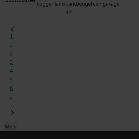
koggenland
kantbeugel
een garage
32
1
...
2
3
4
5
6
...
3
Meer