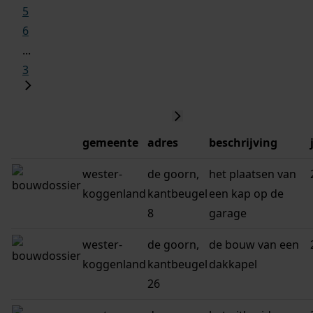
5
6
...
3
gemeente
adres
beschrijving
wester-
de goorn,
het plaatsen van
koggenland
kantbeugel
een kap op de
8
garage
wester-
de goorn,
de bouw van een
koggenland
kantbeugel
dakkapel
26