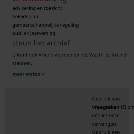
zoektips
Wij helpen u op weg met een aantal zoektips.
bekijk ons geschiedenislokaal
vergunningen
bouwvergunningen
advisering en toezicht
bekijk alle zoektips
beeld en geluid
omgevingsvergunningen
beleidsplan
uitleg nodig?
gemeenschappelijke regeling
publiek jaarverslag
Mijn Studiezaal (inloggen)
Wij helpen u op weg met een aantal zoektips.
steun het archief
bekijk alle zoektips
Door leestekens in
U kunt ook Vriend worden en het Westfries Archief
uw zoekopdracht te
steunen.
gebruiken, zoekt u
meer weten
specifieker of juist
breder:
Gebruik een
vraagteken (?)
o
één letter te
vervangen.
Gebruik een