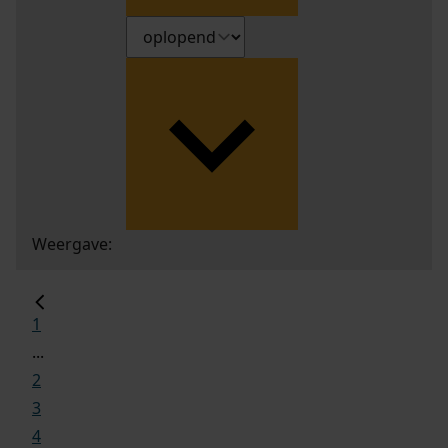
Weergave:
1
...
2
3
4