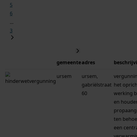
5
6
...
3
gemeente
adres
beschrijv
ursem
ursem,
vergunni
gabriëlstraat
het oprich
60
werking 
en houde
propaang
ten behoe
een centr
verwarmi