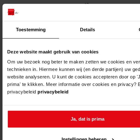
42
ursem
ursem,
plaatsen 
gabriëlstraat
berging, 
Toestemming
Details
40
trap en d
ursem
ursem,
bouwen v
Deze website maakt gebruik van cookies
gabriëlstraat
garage
Om uw bezoek nog beter te maken zetten we cookies en verg
42
technieken in. Hiermee kunnen wij (en derde partijen) uw ge
website analyseren. U kunt de cookies accepteren door op 'J
ursem
ursem,
bouwen v
prima' te klikken. Meer informatie over cookies en privacy? 
gabriëlstraat
garage
privacybeleid
privacybeleid
24
ursem
ursem,
verplaats
Ja, dat is prima
gabriëlstraat
een bergi
22
Instellingen beheren