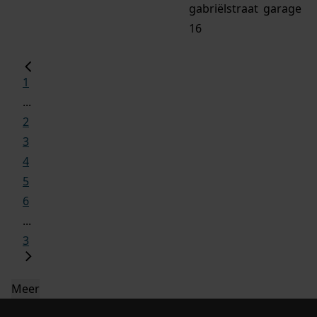
gabriëlstraat
garage
16
1
...
2
3
4
5
6
...
3
Meer