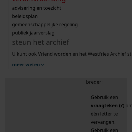
zoektips
Wij helpen u op weg met een aantal zoektips.
bekijk ons geschiedenislokaal
vergunningen
bouwvergunningen
advisering en toezicht
bekijk alle zoektips
beeld en geluid
omgevingsvergunningen
beleidsplan
uitleg nodig?
gemeenschappelijke regeling
publiek jaarverslag
Mijn Studiezaal (inloggen)
Wij helpen u op weg met een aantal zoektips.
steun het archief
bekijk alle zoektips
Door leestekens in
U kunt ook Vriend worden en het Westfries Archief s
uw zoekopdracht te
meer weten
gebruiken, zoekt u
specifieker of juist
breder:
Gebruik een
vraagteken (?)
o
één letter te
vervangen.
Gebruik een