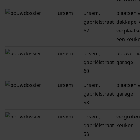
ursem
ursem,
plaatsen 
gabriëlstraat
dakkapel 
62
verplaats
een keuk
ursem
ursem,
bouwen v
gabriëlstraat
garage
60
ursem
ursem,
plaatsen 
gabriëlstraat
garage
58
ursem
ursem,
vergroten
gabriëlstraat
keuken
58