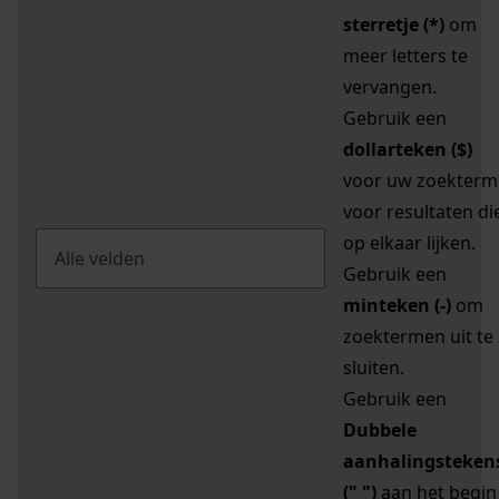
sterretje (*)
om
meer letters te
vervangen.
Gebruik een
dollarteken ($)
voor uw zoekterm
voor resultaten di
op elkaar lijken.
Gebruik een
minteken (-)
om
zoektermen uit te
sluiten.
Gebruik een
Dubbele
aanhalingsteken
(" ")
aan het begin