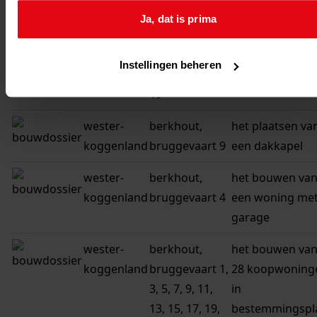
koggenland
bruggevaart 2
woning met
Ja, dat is prima
garage
wester-
berkhout,
het plaatsen va
Instellingen beheren
koggenland
bruggevaart
een tuinhuisje
19
wester-
berkhout,
het plaatsen va
koggenland
bruggevaart 9
een dakkapel
wester-
berkhout,
het bouwen va
koggenland
bruggevaart 4
een woning me
garage
wester-
berkhout,
het bouwen va
koggenland
bruggevaart 1,
28 koopwoning
3, 5, 7, 9, 11,
in
13, 15, 17, 19,
bestemmingspl