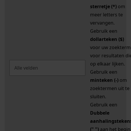
sterretje (*)
om
meer letters te
vervangen.
Gebruik een
dollarteken ($)
voor uw zoekterm
voor resultaten di
op elkaar lijken.
Gebruik een
minteken (-)
om
zoektermen uit te
sluiten.
Gebruik een
Dubbele
aanhalingsteken
(" ")
aan het begin