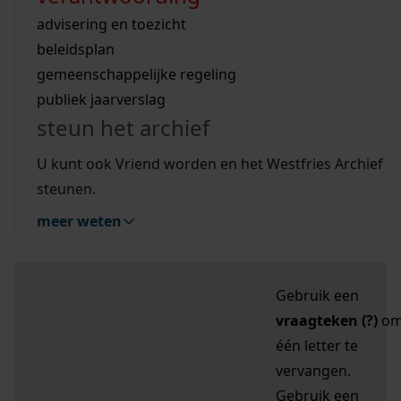
zoektips
Wij helpen u op weg met een aantal zoektips.
bekijk ons geschiedenislokaal
vergunningen
bouwvergunningen
advisering en toezicht
bekijk alle zoektips
beeld en geluid
omgevingsvergunningen
beleidsplan
uitleg nodig?
gemeenschappelijke regeling
publiek jaarverslag
Mijn Studiezaal (inloggen)
Wij helpen u op weg met een aantal zoektips.
steun het archief
bekijk alle zoektips
Door leestekens in
U kunt ook Vriend worden en het Westfries Archief
uw zoekopdracht te
steunen.
gebruiken, zoekt u
meer weten
specifieker of juist
breder:
Gebruik een
vraagteken (?)
o
één letter te
vervangen.
Gebruik een