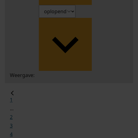
Weergave:
1
...
2
3
4