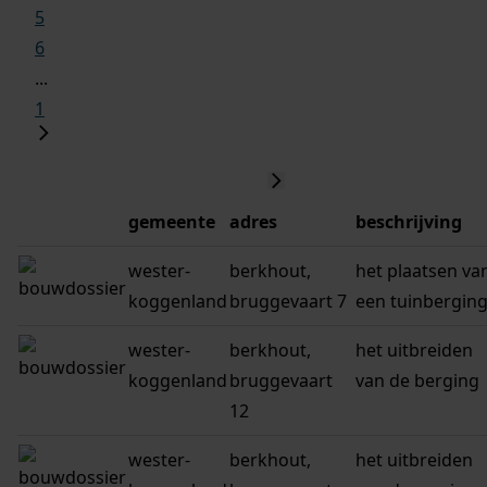
5
6
...
1
gemeente
adres
beschrijving
wester-
berkhout,
het plaatsen va
koggenland
bruggevaart 7
een tuinbergin
wester-
berkhout,
het uitbreiden
koggenland
bruggevaart
van de berging
12
wester-
berkhout,
het uitbreiden