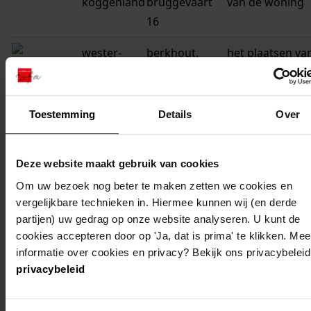
koggenland
bruggevaart
van de woning
16
wester-
berkhout,
het plaatsen va
koggenland
bruggevaart
een dakkapel
17
Toestemming
Details
Over
wester-
berkhout,
het uitbreiden
koggenland
bruggevaart
van de woning
19
Deze website maakt gebruik van cookies
Om uw bezoek nog beter te maken zetten we cookies en
wester-
berkhout,
het plaatsen va
vergelijkbare technieken in. Hiermee kunnen wij (en derde
koggenland
bruggevaart 6
een tuinhuisje
partijen) uw gedrag op onze website analyseren. U kunt de
cookies accepteren door op 'Ja, dat is prima' te klikken. Mee
wester-
berkhout,
de bouw van ee
informatie over cookies en privacy? Bekijk ons privacybeleid
koggenland
bruggevaart 1
dakkapel
privacybeleid
wester-
berkhout,
de bouw van ee