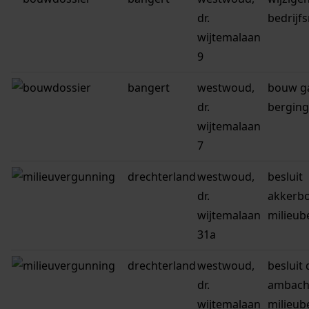
dr.
bedrijf
wijtemalaan
9
bangert
westwoud,
bouw g
dr.
berging
wijtemalaan
7
drechterland
westwoud,
besluit
dr.
akkerb
wijtemalaan
milieub
31a
drechterland
westwoud,
besluit 
dr.
ambach
wijtemalaan
milieub