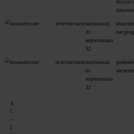
doctor 
kilomet
drechterland
westwoud,
plaatse
dr.
berging
wijtemalaan
32
drechterland
westwoud,
gedeelte
dr.
verand
wijtemalaan
32
1
...
2