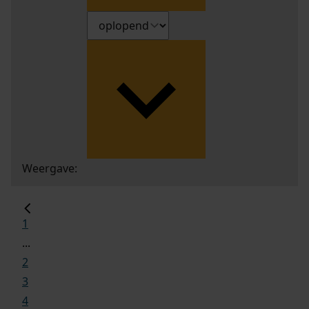
Weergave:
1
...
2
3
4