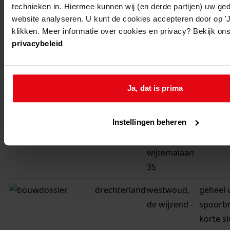
dr.
werkin
technieken in. Hiermee kunnen wij (en derde partijen) uw ge
website analyseren. U kunt de cookies accepteren door op 'Ja
wijtemalaan
een sna
klikken. Meer informatie over cookies en privacy? Bekijk ons
2
privacybeleid
drechterland
westwoud,
bouw
dr.
werkka
wijtemalaan
Ja, dat is prima
37
Instellingen beheren
drechterland
westwoud,
bouw w
dr.
wijtemalaan
35
drechterland
westwoud,
geheel 
de wijzend -
spoorbr
korte sl