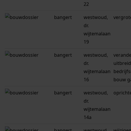
22
bangert
westwoud,
vergrot
dr.
wijtemalaan
19
bangert
westwoud,
verande
dr.
uitbrei
wijtemalaan
bedrijf
16
bouw g
bangert
westwoud,
opricht
dr.
wijtemalaan
14a
bangert
westwoud,
wijzige