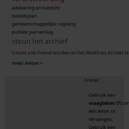
zoektips
Wij helpen u op weg met een aantal zoektips.
bekijk ons geschiedenislokaal
vergunningen
bouwvergunningen
advisering en toezicht
bekijk alle zoektips
beeld en geluid
omgevingsvergunningen
beleidsplan
uitleg nodig?
gemeenschappelijke regeling
publiek jaarverslag
Mijn Studiezaal (inloggen)
Wij helpen u op weg met een aantal zoektips.
steun het archief
bekijk alle zoektips
Door leestekens in
U kunt ook Vriend worden en het Westfries Archief s
uw zoekopdracht te
meer weten
gebruiken, zoekt u
specifieker of juist
breder:
Gebruik een
vraagteken (?)
o
één letter te
vervangen.
Gebruik een