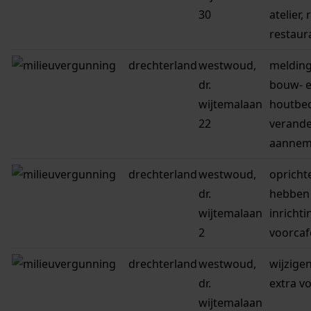
30
atelier,
restaur
drechterland
westwoud,
melding
dr.
bouw- 
wijtemalaan
houtbed
22
verande
aanneme
drechterland
westwoud,
opricht
dr.
hebben 
wijtemalaan
inricht
2
voorcaf
drechterland
westwoud,
wijzige
dr.
extra v
wijtemalaan