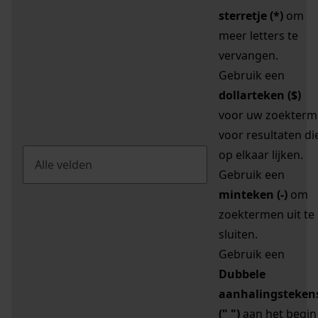
sterretje (*)
om
meer letters te
vervangen.
Gebruik een
dollarteken ($)
voor uw zoekterm
voor resultaten di
op elkaar lijken.
Gebruik een
minteken (-)
om
zoektermen uit te
sluiten.
Gebruik een
Dubbele
aanhalingsteken
(" ")
aan het begin