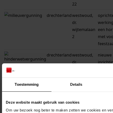
22
drechterland
westwoud,
opricht
dr.
werkin
wijtemalaan
een hor
2
met voo
feestza
drechterland
westwoud,
nieuwe 
dr.
inricht
wijtemalaan
hinder
22
voor ee
westwoud,
timmerf
Toestemming
Details
industrieweg
13
Deze website maakt gebruik van cookies
drechterland
westwoud,
opricht
Om uw bezoek nog beter te maken zetten we cookies en verg