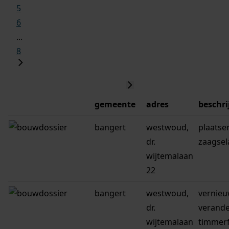
5
6
...
8
gemeente
adres
beschri
bangert
westwoud,
plaatse
dr.
zaagsela
wijtemalaan
22
bangert
westwoud,
vernie
dr.
verande
wijtemalaan
timmerf