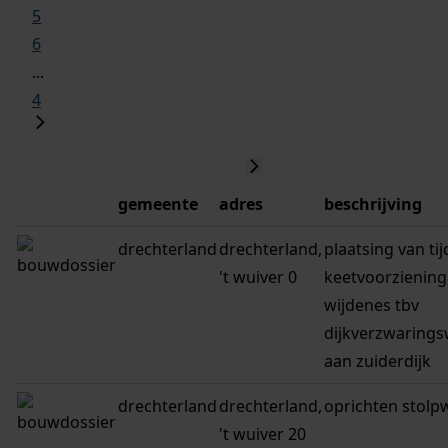
5
6
...
4
gemeente
adres
beschrijving
drechterland
drechterland,
plaatsing van tij
't wuiver 0
keetvoorziening 
wijdenes tbv
dijkverzwaring
aan zuiderdijk
drechterland
drechterland,
oprichten stolp
't wuiver 20