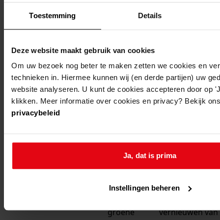
hoogwoud
hoogwoud, 't
bouwen van een
Toestemming
Details
wuiver g 58
hoogwoud
hoogwoud, 't
maken van een 
Deze website maakt gebruik van cookies
wuiver g 56
keuken, wc en 
Om uw bezoek nog beter te maken zetten we cookies en verg
hoogwoud
hoogwoud, 't
oprichten van e
technieken in. Hiermee kunnen wij (en derde partijen) uw ge
website analyseren. U kunt de cookies accepteren door op 'Ja
wuiver g 56
klikken. Meer informatie over cookies en privacy? Bekijk ons
hoogwoud
hoogwoud, 't
oprichten van e
privacybeleid
wuiver g 58
opmeer
hoogwoud,
gedeeltelijk ve
Ja, dat is prima
groene
kassen
wuiver 2
Instellingen beheren
opmeer
hoogwoud,
gedeeltelijk ver
groene
vernieuwen van