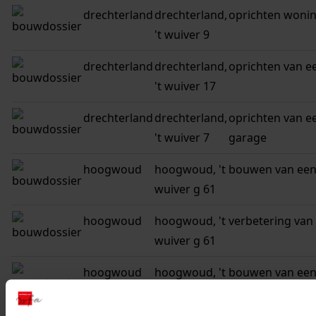
drechterland
drechterland,
oprichten woni
't wuiver 9
drechterland
drechterland,
oprichten van e
't wuiver 17
drechterland
drechterland,
oprichten van 
't wuiver 7
garage
hoogwoud
hoogwoud, 't
bouwen van een
wuiver g 61
hoogwoud
hoogwoud, 't
verbetering van
wuiver g 61
hoogwoud
hoogwoud, 't
bouwen van ee
wuiver g 58