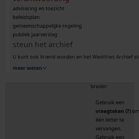
zoektips
Wij helpen u op weg met een aantal zoektips.
bekijk ons geschiedenislokaal
vergunningen
bouwvergunningen
advisering en toezicht
bekijk alle zoektips
beeld en geluid
omgevingsvergunningen
beleidsplan
uitleg nodig?
gemeenschappelijke regeling
publiek jaarverslag
Mijn Studiezaal (inloggen)
Wij helpen u op weg met een aantal zoektips.
steun het archief
bekijk alle zoektips
Door leestekens in
U kunt ook Vriend worden en het Westfries Archief s
uw zoekopdracht te
meer weten
gebruiken, zoekt u
specifieker of juist
breder:
Gebruik een
vraagteken (?)
o
één letter te
vervangen.
Gebruik een