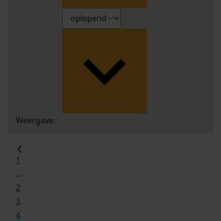
Weergave:
1
...
2
3
4