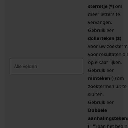
sterretje (*)
om
meer letters te
vervangen.
Gebruik een
dollarteken ($)
voor uw zoekterm
voor resultaten di
op elkaar lijken.
Gebruik een
minteken (-)
om
zoektermen uit te
sluiten.
Gebruik een
Dubbele
aanhalingsteken
(" ")
aan het begin