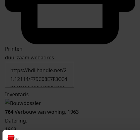
Printen
duurzaam webadres
Inventaris
764
Verbouw van woning, 1963
Datering
:
1963
Beschrijving: