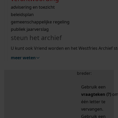
zoektips
Wij helpen u op weg met een aantal zoektips.
bekijk ons geschiedenislokaal
vergunningen
bouwvergunningen
advisering en toezicht
bekijk alle zoektips
beeld en geluid
omgevingsvergunningen
beleidsplan
uitleg nodig?
gemeenschappelijke regeling
publiek jaarverslag
Mijn Studiezaal (inloggen)
Wij helpen u op weg met een aantal zoektips.
steun het archief
bekijk alle zoektips
Door leestekens in
U kunt ook Vriend worden en het Westfries Archief s
uw zoekopdracht te
meer weten
gebruiken, zoekt u
specifieker of juist
breder:
Gebruik een
vraagteken (?)
o
één letter te
vervangen.
Gebruik een