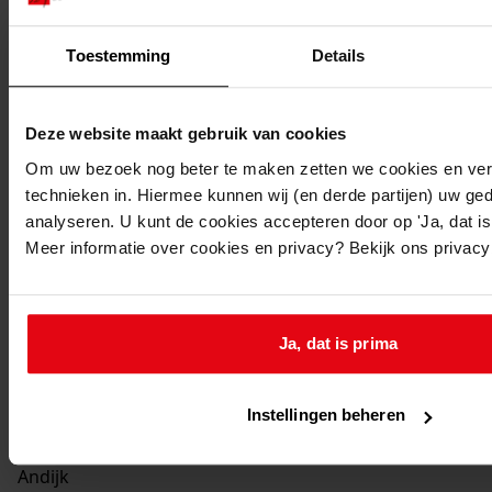
Verbouw van woning
Datum vergunning:
Toestemming
Details
06-09-1963
Adres:
Deze website maakt gebruik van cookies
Om uw bezoek nog beter te maken zetten we cookies en verg
Andijk, Geuzenbuurt 249
technieken in. Hiermee kunnen wij (en derde partijen) uw ge
analyseren. U kunt de cookies accepteren door op 'Ja, dat is 
Nieuw adres:
Meer informatie over cookies en privacy? Bekijk ons privac
Andijk, Dijkweg 273
Perceel:
Ja, dat is prima
Andijk, sectie D 414
Instellingen beheren
Gemeente:
Andijk