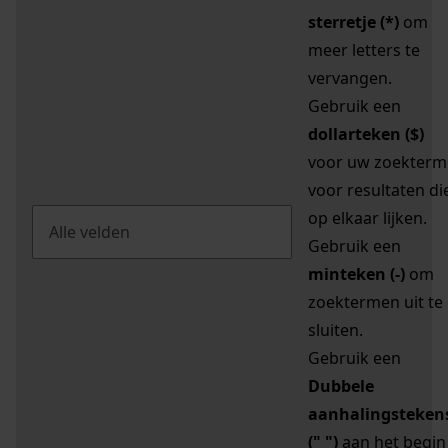
sterretje (*)
om
meer letters te
vervangen.
Gebruik een
dollarteken ($)
voor uw zoekterm
voor resultaten di
op elkaar lijken.
Gebruik een
minteken (-)
om
zoektermen uit te
sluiten.
Gebruik een
Dubbele
aanhalingsteken
(" ")
aan het begin