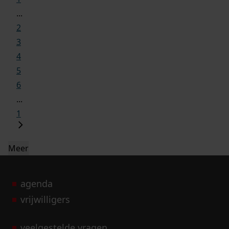
...
2
3
4
5
6
...
1
Meer
agenda
vrijwilligers
veelgestelde vragen