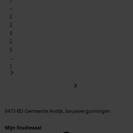
...
2
3
4
5
6
...
1
0473-BD Gemeente Andijk, bouwvergunningen
Mijn Studiezaal