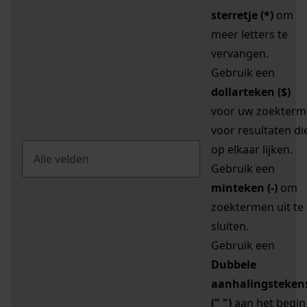
sterretje (*)
om
meer letters te
vervangen.
Gebruik een
dollarteken ($)
voor uw zoekterm
voor resultaten di
op elkaar lijken.
Gebruik een
minteken (-)
om
zoektermen uit te
sluiten.
Gebruik een
Dubbele
aanhalingsteken
(" ")
aan het begin