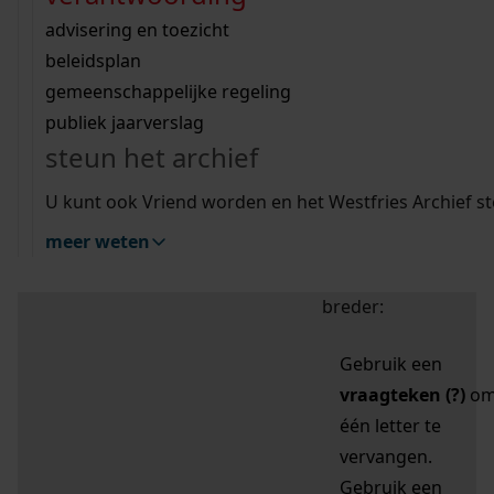
zoektips
Wij helpen u op weg met een aantal zoektips.
bekijk ons geschiedenislokaal
vergunningen
bouwvergunningen
advisering en toezicht
bekijk alle zoektips
beeld en geluid
omgevingsvergunningen
beleidsplan
uitleg nodig?
gemeenschappelijke regeling
publiek jaarverslag
Mijn Studiezaal (inloggen)
Wij helpen u op weg met een aantal zoektips.
steun het archief
bekijk alle zoektips
Door leestekens in
U kunt ook Vriend worden en het Westfries Archief s
uw zoekopdracht te
meer weten
gebruiken, zoekt u
specifieker of juist
breder:
Gebruik een
vraagteken (?)
o
één letter te
vervangen.
Gebruik een