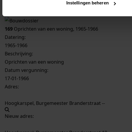
Instellingen beheren
Inventaris
Burgemeester Branderstraat
169
Oprichten van een woning, 1965-1966
Datering
:
1965-1966
Beschrijving:
Oprichten van een woning
Datum vergunning:
17-01-1966
Adres:
Hoogkarspel, Burgemeester Branderstraat --
Nieuw adres: