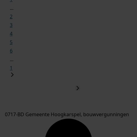
...
2
3
4
5
6
...
1
0717-BD Gemeente Hoogkarspel, bouwvergunningen