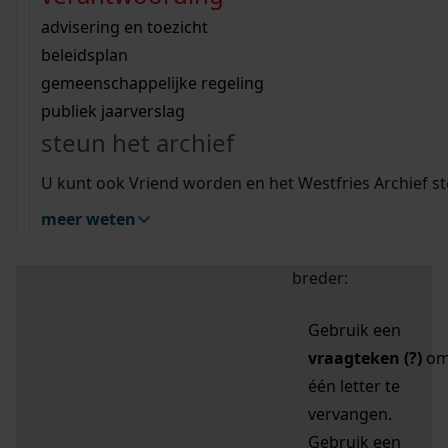
zoektips
Wij helpen u op weg met een aantal zoektips.
bekijk ons geschiedenislokaal
vergunningen
bouwvergunningen
advisering en toezicht
bekijk alle zoektips
beeld en geluid
omgevingsvergunningen
beleidsplan
uitleg nodig?
gemeenschappelijke regeling
publiek jaarverslag
Mijn Studiezaal (inloggen)
Wij helpen u op weg met een aantal zoektips.
steun het archief
bekijk alle zoektips
Door leestekens in
U kunt ook Vriend worden en het Westfries Archief s
uw zoekopdracht te
meer weten
gebruiken, zoekt u
specifieker of juist
breder:
Gebruik een
vraagteken (?)
o
één letter te
vervangen.
Gebruik een