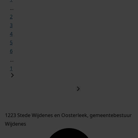
...
2
3
4
5
6
...
1
1223 Stede Wijdenes en Oosterleek, gemeentebestuur
Wijdenes