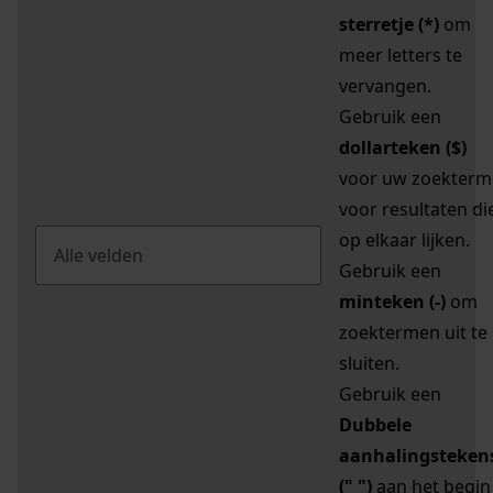
sterretje (*)
om
meer letters te
vervangen.
Gebruik een
dollarteken ($)
voor uw zoekterm
voor resultaten di
op elkaar lijken.
Gebruik een
minteken (-)
om
zoektermen uit te
sluiten.
Gebruik een
Dubbele
aanhalingsteken
(" ")
aan het begin