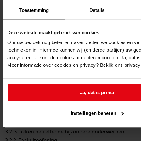
Toestemming
Details
Deze website maakt gebruik van cookies
Om uw bezoek nog beter te maken zetten we cookies en verg
technieken in. Hiermee kunnen wij (en derde partijen) uw ge
analyseren. U kunt de cookies accepteren door op 'Ja, dat is 
Meer informatie over cookies en privacy? Bekijk ons privac
Printen
duurzaam webadres
Ja, dat is prima
Inventaris
Instellingen beheren
3. Gemeentebestuur Wijdenes 1936-1970
3.2. Stukken betreffende bijzondere onderwerpen
3.2.2. Taakuitoefening