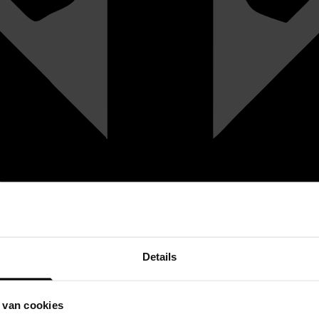
Details
 van cookies