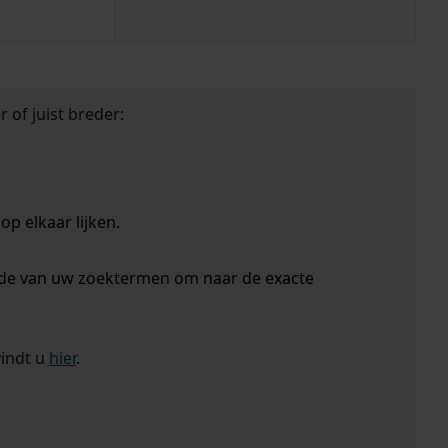
 of juist breder:
p elkaar lijken.
nde van uw zoektermen om naar de exacte
vindt u
hier
.