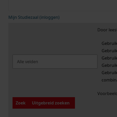
Mijn Studiezaal (inloggen)
Door lees
Gebrui
Gebrui
Gebrui
Gebrui
Gebrui
combina
Voorbeeld
Zoek
Uitgebreid zoeken