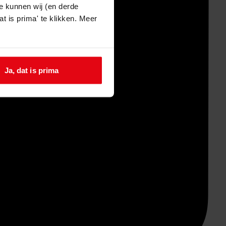
e kunnen wij (en derde
t is prima' te klikken. Meer
Ja, dat is prima