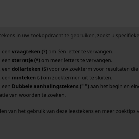
tekens in uw zoekopdracht te gebruiken, zoekt u specifieker
k een
vraagteken (?)
om één letter te vervangen.
k een
sterretje (*)
om meer letters te vervangen.
k een
dollarteken ($)
voor uw zoekterm voor resultaten die o
k een
minteken (-)
om zoektermen uit te sluiten.
k een
Dubbele aanhalingstekens (" ")
aan het begin en ei
tie van woorden te zoeken.
en van het gebruik van deze leestekens en meer zoektips 