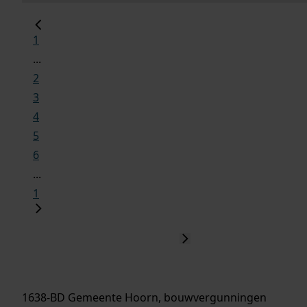
1
...
2
3
4
5
6
...
1
1638-BD Gemeente Hoorn, bouwvergunningen