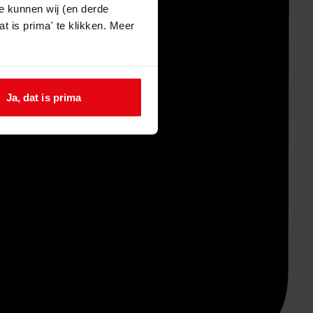
e kunnen wij (en derde
t is prima' te klikken. Meer
Ja, dat is prima