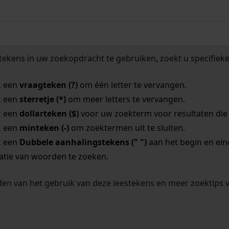
tekens in uw zoekopdracht te gebruiken, zoekt u specifieker
k een
vraagteken (?)
om één letter te vervangen.
k een
sterretje (*)
om meer letters te vervangen.
k een
dollarteken ($)
voor uw zoekterm voor resultaten die o
k een
minteken (-)
om zoektermen uit te sluiten.
k een
Dubbele aanhalingstekens (" ")
aan het begin en ei
tie van woorden te zoeken.
en van het gebruik van deze leestekens en meer zoektips 