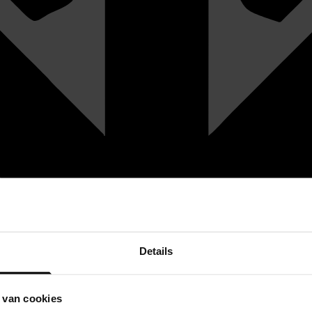
Details
 van cookies