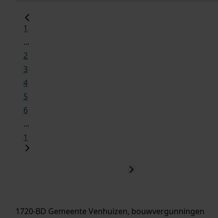
1
...
2
3
4
5
6
...
1
1720-BD Gemeente Venhuizen, bouwvergunningen