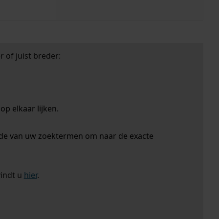
 of juist breder:
p elkaar lijken.
nde van uw zoektermen om naar de exacte
vindt u
hier
.