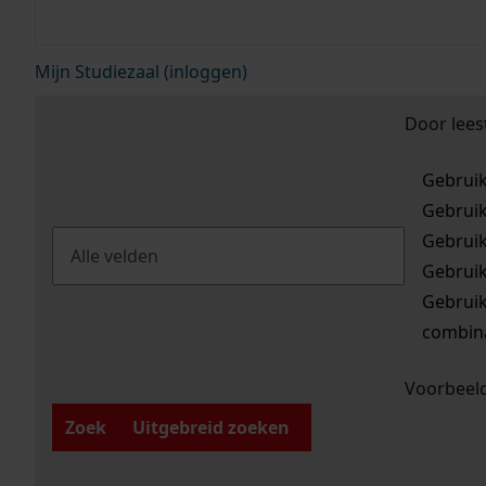
Mijn Studiezaal (inloggen)
Door lees
Gebrui
Gebrui
Gebrui
Gebrui
Gebrui
combina
Voorbeeld
Zoek
Uitgebreid zoeken