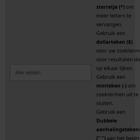
sterretje (*)
om
meer letters te
vervangen.
Gebruik een
dollarteken ($)
voor uw zoekterm
voor resultaten di
op elkaar lijken.
Gebruik een
minteken (-)
om
zoektermen uit te
sluiten.
Gebruik een
Dubbele
aanhalingsteken
(" ")
aan het begin