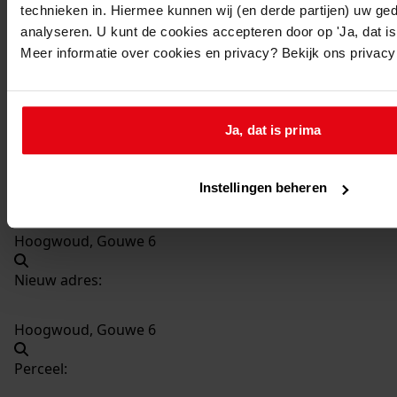
technieken in. Hiermee kunnen wij (en derde partijen) uw ge
1978
analyseren. U kunt de cookies accepteren door op 'Ja, dat is 
Datering
:
Meer informatie over cookies en privacy? Bekijk ons privac
04-07-1978
Beschrijving:
Verbouw van bedrijfspand tot woning
Ja, dat is prima
Datum vergunning:
04-07-1978
Instellingen beheren
Adres:
Hoogwoud, Gouwe 6
Nieuw adres:
Hoogwoud, Gouwe 6
Perceel: