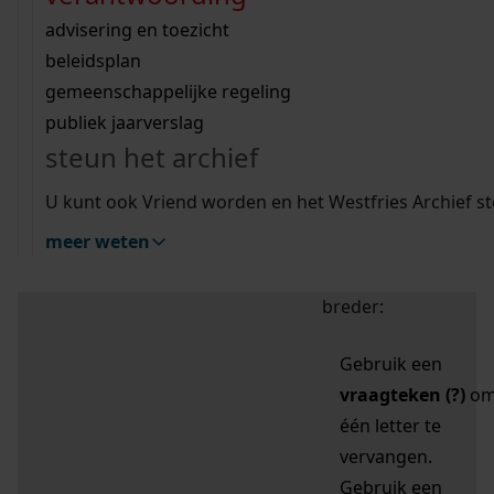
zoektips
Wij helpen u op weg met een aantal zoektips.
bekijk ons geschiedenislokaal
vergunningen
bouwvergunningen
advisering en toezicht
bekijk alle zoektips
beeld en geluid
omgevingsvergunningen
beleidsplan
uitleg nodig?
gemeenschappelijke regeling
publiek jaarverslag
Mijn Studiezaal (inloggen)
Wij helpen u op weg met een aantal zoektips.
steun het archief
bekijk alle zoektips
Door leestekens in
U kunt ook Vriend worden en het Westfries Archief s
uw zoekopdracht te
meer weten
gebruiken, zoekt u
specifieker of juist
breder:
Gebruik een
vraagteken (?)
o
één letter te
vervangen.
Gebruik een