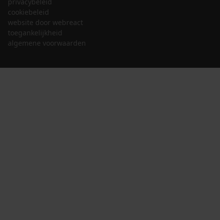
privacybeleid
cookiebeleid
website door webreact
toegankelijkheid
algemene voorwaarden