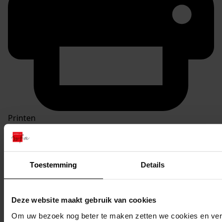
Printen
duurzaam webadres
Toestemming
Details
Inventaris
Deze website maakt gebruik van cookies
Om uw bezoek nog beter te maken zetten we cookies en verg
1777
Verbouw van bedrijfspand tot woning, 04-07-