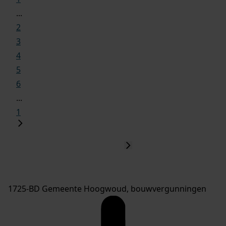
...
2
3
4
5
6
...
1
1725-BD Gemeente Hoogwoud, bouwvergunningen