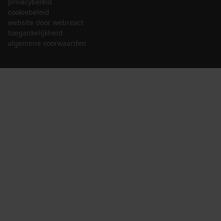
privacybeleid
cookiebeleid
website door webreact
toegankelijkheid
algemene voorwaarden