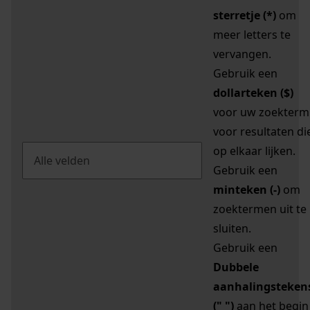
sterretje (*)
om
meer letters te
vervangen.
Gebruik een
dollarteken ($)
voor uw zoekterm
voor resultaten di
op elkaar lijken.
Gebruik een
minteken (-)
om
zoektermen uit te
sluiten.
Gebruik een
Dubbele
aanhalingsteken
(" ")
aan het begin