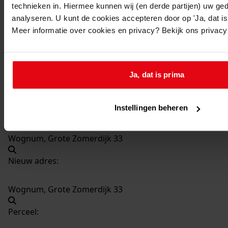
technieken in. Hiermee kunnen wij (en derde partijen) uw ge
62
Bouw fustloods-wagenberging, 1964
analyseren. U kunt de cookies accepteren door op 'Ja, dat is 
Datering
:
Meer informatie over cookies en privacy? Bekijk ons privac
1964
Beschrijving:
Bouw fustloods-wagenberging
Ja, dat is prima
Datum vergunning:
19-10-1964
Instellingen beheren
Adres:
Wognum, Grote Zomerdijk 33
Nieuw adres:
Wognum, Grote Zomerdijk 33
Perceel: