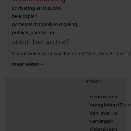
zoektips
Wij helpen u op weg met een aantal zoektips.
bekijk ons geschiedenislokaal
vergunningen
bouwvergunningen
advisering en toezicht
bekijk alle zoektips
beeld en geluid
omgevingsvergunningen
beleidsplan
uitleg nodig?
gemeenschappelijke regeling
publiek jaarverslag
Mijn Studiezaal (inloggen)
Wij helpen u op weg met een aantal zoektips.
steun het archief
bekijk alle zoektips
Door leestekens in
U kunt ook Vriend worden en het Westfries Archief s
uw zoekopdracht te
meer weten
gebruiken, zoekt u
specifieker of juist
breder:
Gebruik een
vraagteken (?)
o
één letter te
vervangen.
Gebruik een