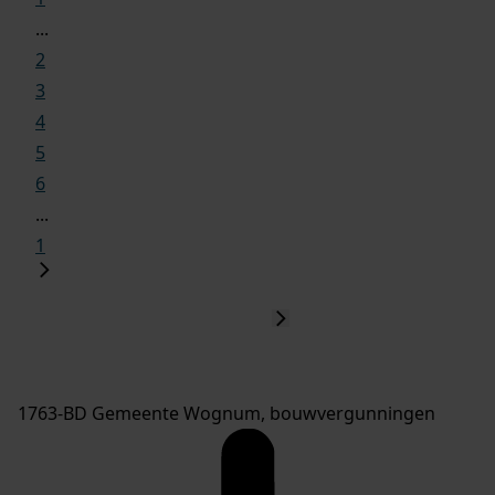
...
2
3
4
5
6
...
1
1763-BD Gemeente Wognum, bouwvergunningen