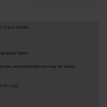
 of juist breder:
p elkaar lijken.
nde van uw zoektermen om naar de exacte
vindt u
hier
.