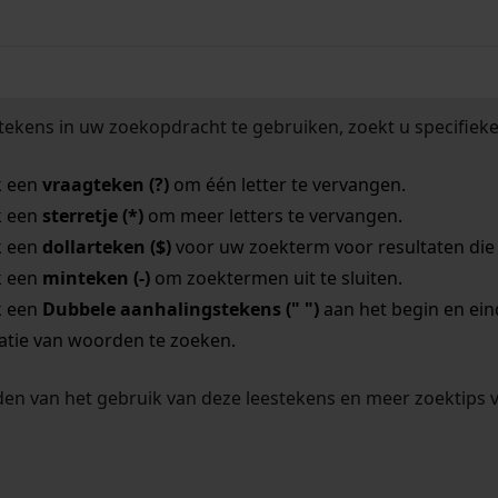
tekens in uw zoekopdracht te gebruiken, zoekt u specifieker
k een
vraagteken (?)
om één letter te vervangen.
k een
sterretje (*)
om meer letters te vervangen.
k een
dollarteken ($)
voor uw zoekterm voor resultaten die o
k een
minteken (-)
om zoektermen uit te sluiten.
k een
Dubbele aanhalingstekens (" ")
aan het begin en ei
tie van woorden te zoeken.
en van het gebruik van deze leestekens en meer zoektips 