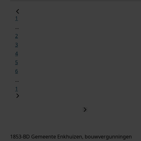
1
...
2
3
4
5
6
...
1
1853-BD Gemeente Enkhuizen, bouwvergunningen