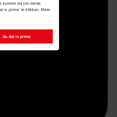
e kunnen wij (en derde
t is prima' te klikken. Meer
Ja, dat is prima