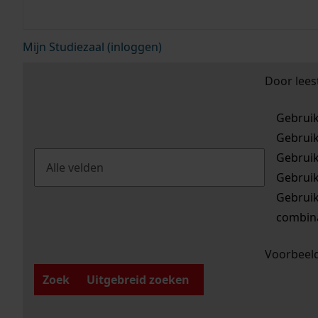
Mijn Studiezaal (inloggen)
Door lees
Gebrui
Gebrui
Gebrui
Gebrui
Gebrui
combina
Voorbeeld
Zoek
Uitgebreid zoeken