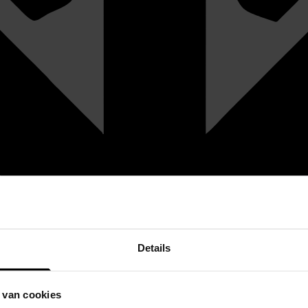
Details
 van cookies