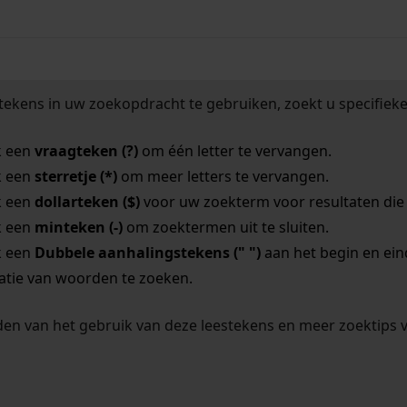
tekens in uw zoekopdracht te gebruiken, zoekt u specifieker
k een
vraagteken (?)
om één letter te vervangen.
k een
sterretje (*)
om meer letters te vervangen.
k een
dollarteken ($)
voor uw zoekterm voor resultaten die o
k een
minteken (-)
om zoektermen uit te sluiten.
k een
Dubbele aanhalingstekens (" ")
aan het begin en ei
tie van woorden te zoeken.
en van het gebruik van deze leestekens en meer zoektips 