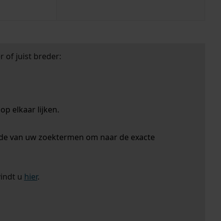
 of juist breder:
p elkaar lijken.
nde van uw zoektermen om naar de exacte
vindt u
hier
.