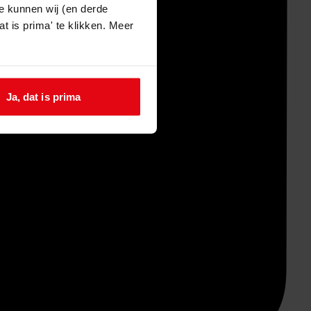
e kunnen wij (en derde
t is prima' te klikken. Meer
Ja, dat is prima