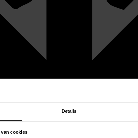
Details
 van cookies