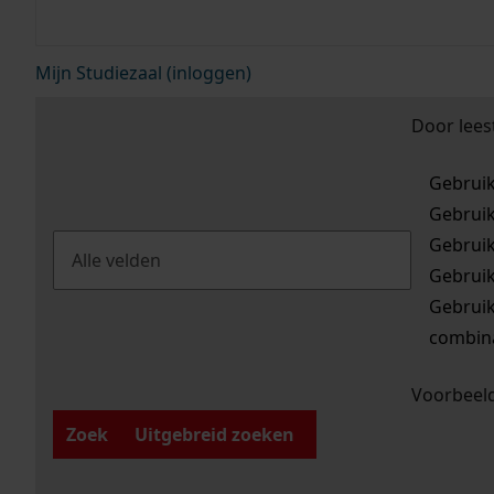
Mijn Studiezaal (inloggen)
Door lees
Gebrui
Gebrui
Gebrui
Gebrui
Gebrui
combina
Voorbeeld
Zoek
Uitgebreid zoeken