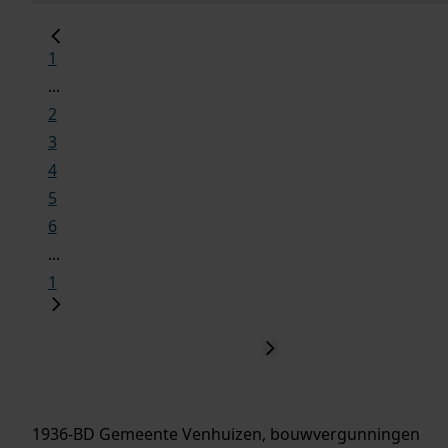
1
...
2
3
4
5
6
...
1
1936-BD Gemeente Venhuizen, bouwvergunningen