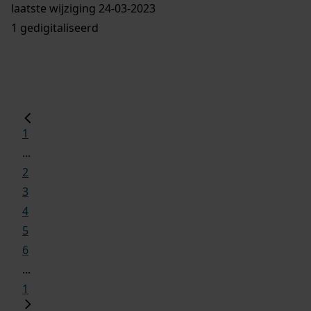
laatste wijziging 24-03-2023
1 gedigitaliseerd
1
...
2
3
4
5
6
...
1