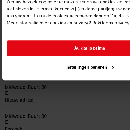
Om uw bezoek nog beter te maken zetten we cookies en verg
technieken in. Hiermee kunnen wij (en derde partijen) uw ge
849
Verbouwen van de woning, 2001-2001
analyseren. U kunt de cookies accepteren door op 'Ja, dat is 
Datering
:
Meer informatie over cookies en privacy? Bekijk ons privac
2001-2001
Beschrijving:
Verbouwen van de woning
Ja, dat is prima
Datum vergunning:
20-02-2001
Instellingen beheren
Adres:
Midwoud, Buurt 30
Nieuw adres:
Midwoud, Buurt 30
Perceel: