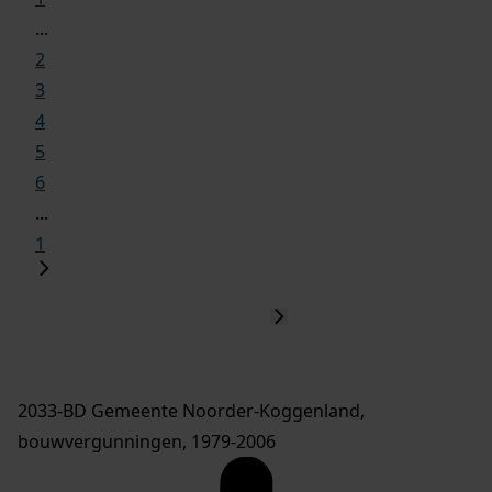
...
2
3
4
5
6
...
1
2033-BD Gemeente Noorder-Koggenland,
bouwvergunningen, 1979-2006