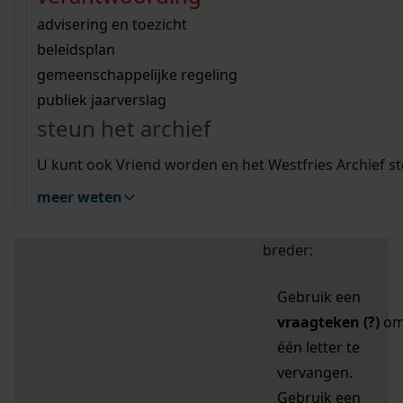
zoektips
Wij helpen u op weg met een aantal zoektips.
bekijk ons geschiedenislokaal
vergunningen
bouwvergunningen
advisering en toezicht
bekijk alle zoektips
beeld en geluid
omgevingsvergunningen
beleidsplan
uitleg nodig?
gemeenschappelijke regeling
publiek jaarverslag
Mijn Studiezaal (inloggen)
Wij helpen u op weg met een aantal zoektips.
steun het archief
bekijk alle zoektips
Door leestekens in
U kunt ook Vriend worden en het Westfries Archief s
uw zoekopdracht te
meer weten
gebruiken, zoekt u
specifieker of juist
breder:
Gebruik een
vraagteken (?)
o
één letter te
vervangen.
Gebruik een