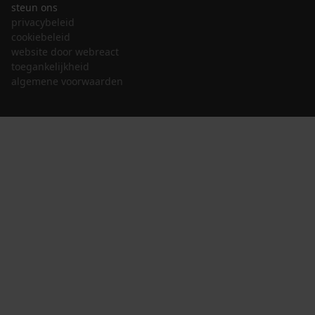
steun ons
privacybeleid
cookiebeleid
website door webreact
toegankelijkheid
algemene voorwaarden