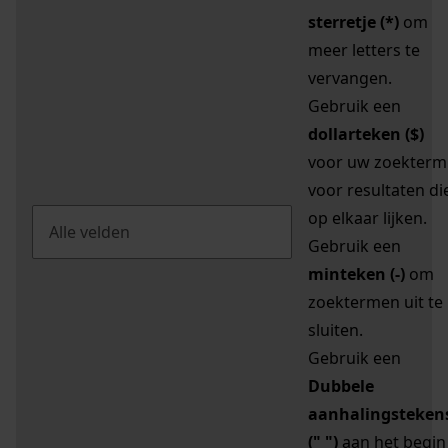
sterretje (*)
om
meer letters te
vervangen.
Gebruik een
dollarteken ($)
voor uw zoekterm
voor resultaten di
op elkaar lijken.
Gebruik een
minteken (-)
om
zoektermen uit te
sluiten.
Gebruik een
Dubbele
aanhalingsteken
(" ")
aan het begin