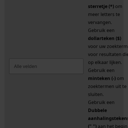
sterretje (*)
om
meer letters te
vervangen.
Gebruik een
dollarteken ($)
voor uw zoekterm
voor resultaten di
op elkaar lijken.
Gebruik een
minteken (-)
om
zoektermen uit te
sluiten.
Gebruik een
Dubbele
aanhalingsteken
(" ")
aan het begin