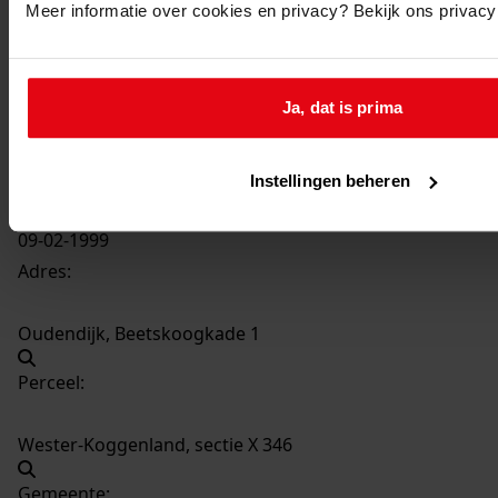
Meer informatie over cookies en privacy? Bekijk ons privac
2168
de bouw van een bedrijfsruimte, 1999
Datering
:
Ja, dat is prima
1999
Beschrijving:
de bouw van een bedrijfsruimte
Instellingen beheren
Datum vergunning:
09-02-1999
Adres:
Oudendijk, Beetskoogkade 1
Perceel:
Wester-Koggenland, sectie X 346
Gemeente: