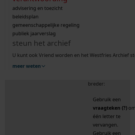
zoektips
Wij helpen u op weg met een aantal zoektips.
bekijk ons geschiedenislokaal
vergunningen
bouwvergunningen
advisering en toezicht
bekijk alle zoektips
beeld en geluid
omgevingsvergunningen
beleidsplan
uitleg nodig?
gemeenschappelijke regeling
publiek jaarverslag
Mijn Studiezaal (inloggen)
Wij helpen u op weg met een aantal zoektips.
steun het archief
bekijk alle zoektips
Door leestekens in
U kunt ook Vriend worden en het Westfries Archief s
uw zoekopdracht te
meer weten
gebruiken, zoekt u
specifieker of juist
breder:
Gebruik een
vraagteken (?)
o
één letter te
vervangen.
Gebruik een