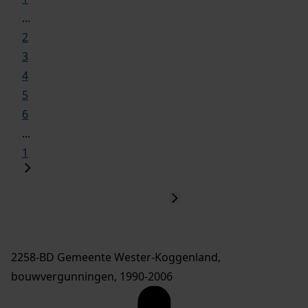
...
2
3
4
5
6
...
1
2258-BD Gemeente Wester-Koggenland,
bouwvergunningen, 1990-2006