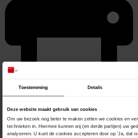
Printen
Toestemming
Details
duurzaam webadres
Deze website maakt gebruik van cookies
Om uw bezoek nog beter te maken zetten we cookies en verg
Inventaris
technieken in. Hiermee kunnen wij (en derde partijen) uw ge
analyseren. U kunt de cookies accepteren door op 'Ja, dat is 
Nummers 2101 tot en met 2200