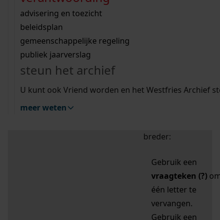
zoektips
Wij helpen u op weg met een aantal zoektips.
bekijk ons geschiedenislokaal
vergunningen
bouwvergunningen
advisering en toezicht
bekijk alle zoektips
beeld en geluid
omgevingsvergunningen
beleidsplan
uitleg nodig?
gemeenschappelijke regeling
publiek jaarverslag
Mijn Studiezaal (inloggen)
Wij helpen u op weg met een aantal zoektips.
steun het archief
bekijk alle zoektips
Door leestekens in
U kunt ook Vriend worden en het Westfries Archief s
uw zoekopdracht te
meer weten
gebruiken, zoekt u
specifieker of juist
breder:
Gebruik een
vraagteken (?)
o
één letter te
vervangen.
Gebruik een