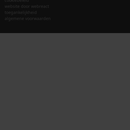
cookiebeleid
website door webreact
toegankelijkheid
algemene voorwaarden