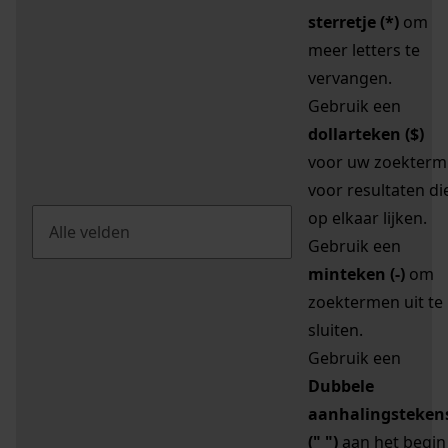
sterretje (*)
om
meer letters te
vervangen.
Gebruik een
dollarteken ($)
voor uw zoekterm
voor resultaten di
op elkaar lijken.
Gebruik een
minteken (-)
om
zoektermen uit te
sluiten.
Gebruik een
Dubbele
aanhalingsteken
(" ")
aan het begin