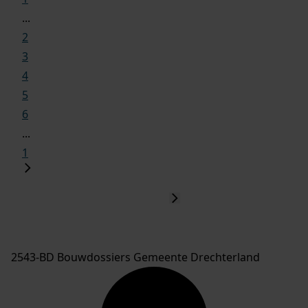
...
2
3
4
5
6
...
1
2543-BD Bouwdossiers Gemeente Drechterland