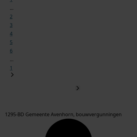
...
2
3
4
5
6
...
1
1295-BD Gemeente Avenhorn, bouwvergunningen