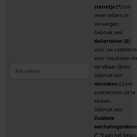
sterretje (*)
om
meer letters te
vervangen.
Gebruik een
dollarteken ($)
voor uw zoekterm
voor resultaten di
op elkaar lijken.
Gebruik een
minteken (-)
om
zoektermen uit te
sluiten.
Gebruik een
Dubbele
aanhalingsteken
(" ")
aan het begin