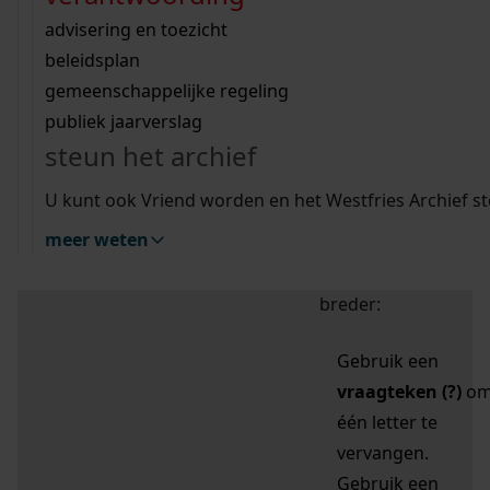
zoektips
Wij helpen u op weg met een aantal zoektips.
bekijk ons geschiedenislokaal
vergunningen
bouwvergunningen
advisering en toezicht
bekijk alle zoektips
beeld en geluid
omgevingsvergunningen
beleidsplan
uitleg nodig?
gemeenschappelijke regeling
publiek jaarverslag
Mijn Studiezaal (inloggen)
Wij helpen u op weg met een aantal zoektips.
steun het archief
bekijk alle zoektips
Door leestekens in
U kunt ook Vriend worden en het Westfries Archief s
uw zoekopdracht te
meer weten
gebruiken, zoekt u
specifieker of juist
breder:
Gebruik een
vraagteken (?)
o
één letter te
vervangen.
Gebruik een