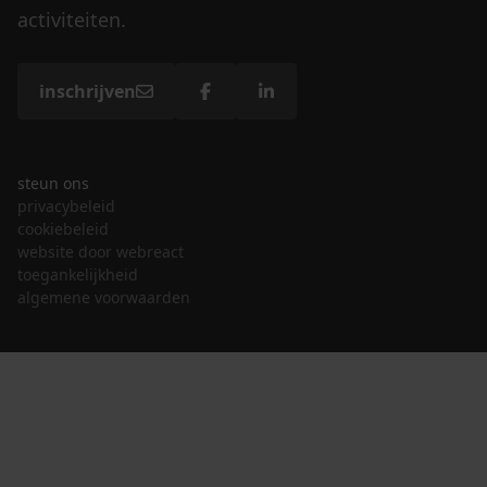
activiteiten.
inschrijven
steun ons
privacybeleid
cookiebeleid
website door webreact
toegankelijkheid
algemene voorwaarden