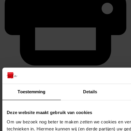
Printen
duurzaam webadres
Toestemming
Details
Inventaris
Deze website maakt gebruik van cookies
Om uw bezoek nog beter te maken zetten we cookies en verg
941
Bouwen van een broeikas, 1954-1954
technieken in. Hiermee kunnen wij (en derde partijen) uw ge