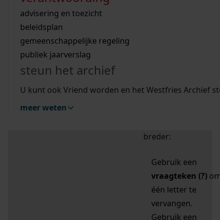
zoektips
Wij helpen u op weg met een aantal zoektips.
bekijk ons geschiedenislokaal
vergunningen
bouwvergunningen
advisering en toezicht
bekijk alle zoektips
beeld en geluid
omgevingsvergunningen
beleidsplan
uitleg nodig?
gemeenschappelijke regeling
publiek jaarverslag
Mijn Studiezaal (inloggen)
Wij helpen u op weg met een aantal zoektips.
steun het archief
bekijk alle zoektips
Door leestekens in
U kunt ook Vriend worden en het Westfries Archief s
uw zoekopdracht te
meer weten
gebruiken, zoekt u
specifieker of juist
breder:
Gebruik een
vraagteken (?)
o
één letter te
vervangen.
Gebruik een