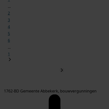
...
2
3
4
5
6
...
1
1762-BD Gemeente Abbekerk, bouwvergunningen