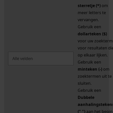
sterretje (*)
om
meer letters te
vervangen.
Gebruik een
dollarteken ($)
voor uw zoekterm
voor resultaten di
op elkaar lijken.
Gebruik een
minteken (-)
om
zoektermen uit te
sluiten.
Gebruik een
Dubbele
aanhalingsteken
(" ")
aan het begin