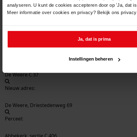
analyseren. U kunt de cookies accepteren door op 'Ja, dat is 
Datering
:
Meer informatie over cookies en privacy? Bekijk ons privac
1954-1954
Beschrijving:
Bouwen van een broeikas
Ja, dat is prima
Datum vergunning:
06-05-1954
Adres:
Instellingen beheren
De Weere C 37
Nieuw adres:
De Weere, Driestedenweg 69
Perceel:
Abbekerk, sectie C 406