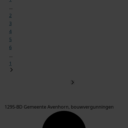
...
2
3
4
5
6
...
1
1295-BD Gemeente Avenhorn, bouwvergunningen