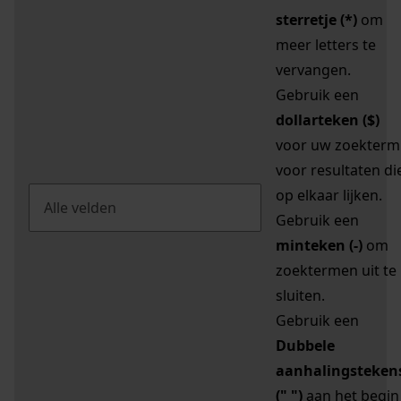
sterretje (*)
om
meer letters te
vervangen.
Gebruik een
dollarteken ($)
voor uw zoekterm
voor resultaten di
op elkaar lijken.
Gebruik een
minteken (-)
om
zoektermen uit te
sluiten.
Gebruik een
Dubbele
aanhalingsteken
(" ")
aan het begin