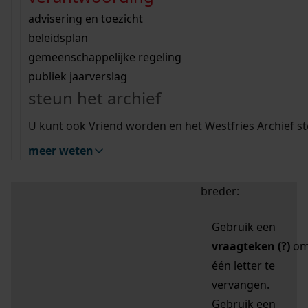
zoektips
Wij helpen u op weg met een aantal zoektips.
bekijk ons geschiedenislokaal
vergunningen
bouwvergunningen
advisering en toezicht
bekijk alle zoektips
beeld en geluid
omgevingsvergunningen
beleidsplan
uitleg nodig?
gemeenschappelijke regeling
publiek jaarverslag
Mijn Studiezaal (inloggen)
Wij helpen u op weg met een aantal zoektips.
steun het archief
bekijk alle zoektips
Door leestekens in
U kunt ook Vriend worden en het Westfries Archief s
uw zoekopdracht te
meer weten
gebruiken, zoekt u
specifieker of juist
breder:
Gebruik een
vraagteken (?)
o
één letter te
vervangen.
Gebruik een