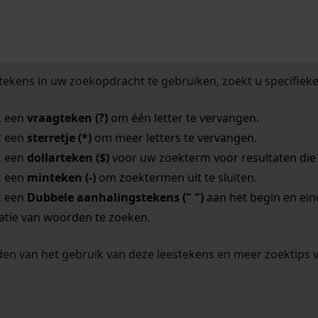
tekens in uw zoekopdracht te gebruiken, zoekt u specifieker
k een
vraagteken (?)
om één letter te vervangen.
k een
sterretje (*)
om meer letters te vervangen.
k een
dollarteken ($)
voor uw zoekterm voor resultaten die o
k een
minteken (-)
om zoektermen uit te sluiten.
k een
Dubbele aanhalingstekens (" ")
aan het begin en ei
tie van woorden te zoeken.
en van het gebruik van deze leestekens en meer zoektips 