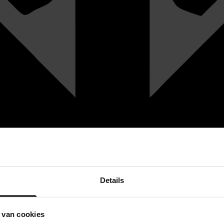
Details
 van cookies