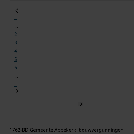
1
...
2
3
4
5
6
...
1
1762-BD Gemeente Abbekerk, bouwvergunningen