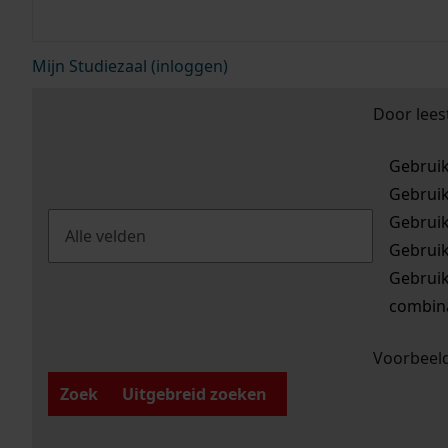
Mijn Studiezaal (inloggen)
Door lees
Gebrui
Gebrui
Gebrui
Gebrui
Gebrui
combina
Voorbeeld
Zoek
Uitgebreid zoeken