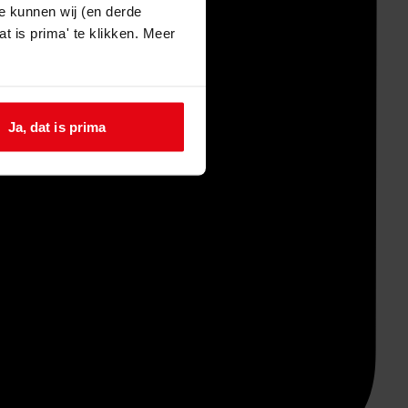
e kunnen wij (en derde
t is prima' te klikken. Meer
Ja, dat is prima