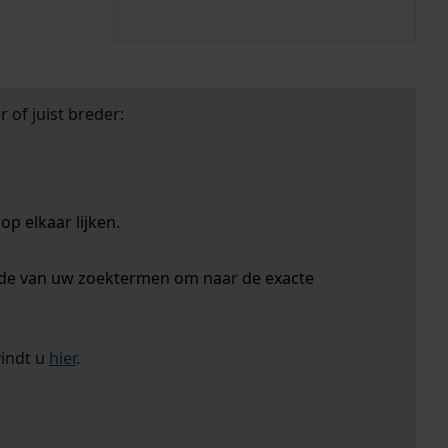
 of juist breder:
p elkaar lijken.
nde van uw zoektermen om naar de exacte
vindt u
hier
.