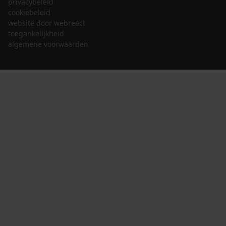
privacybeleid
cookiebeleid
website door webreact
toegankelijkheid
algemene voorwaarden