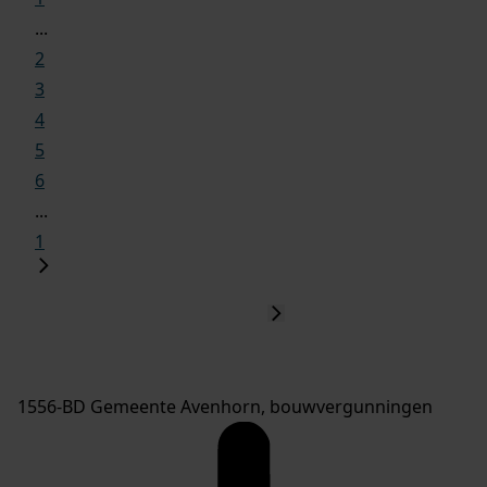
...
2
3
4
5
6
...
1
1556-BD Gemeente Avenhorn, bouwvergunningen