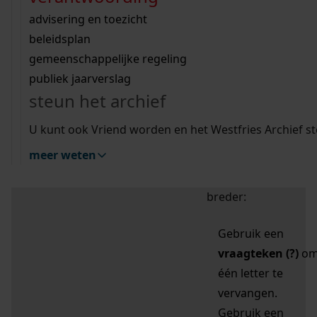
zoektips
Wij helpen u op weg met een aantal zoektips.
bekijk ons geschiedenislokaal
vergunningen
bouwvergunningen
advisering en toezicht
bekijk alle zoektips
beeld en geluid
omgevingsvergunningen
beleidsplan
uitleg nodig?
gemeenschappelijke regeling
publiek jaarverslag
Mijn Studiezaal (inloggen)
Wij helpen u op weg met een aantal zoektips.
steun het archief
bekijk alle zoektips
Door leestekens in
U kunt ook Vriend worden en het Westfries Archief s
uw zoekopdracht te
meer weten
gebruiken, zoekt u
specifieker of juist
breder:
Gebruik een
vraagteken (?)
o
één letter te
vervangen.
Gebruik een