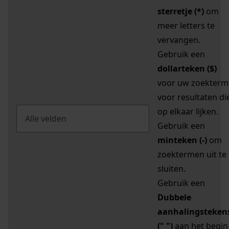
sterretje (*)
om
meer letters te
vervangen.
Gebruik een
dollarteken ($)
voor uw zoekterm
voor resultaten di
op elkaar lijken.
Gebruik een
minteken (-)
om
zoektermen uit te
sluiten.
Gebruik een
Dubbele
aanhalingsteken
(" ")
aan het begin