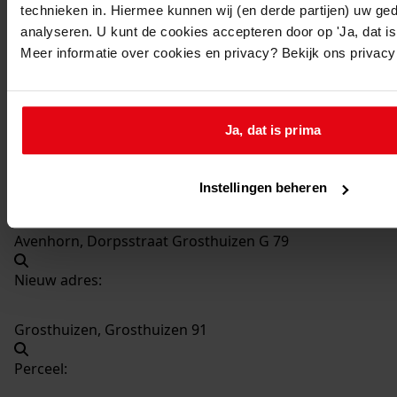
technieken in. Hiermee kunnen wij (en derde partijen) uw ge
483
Verbouw woning, 1957
analyseren. U kunt de cookies accepteren door op 'Ja, dat is 
Datering
:
Meer informatie over cookies en privacy? Bekijk ons privac
1957
Beschrijving:
Verbouw woning
Ja, dat is prima
Datum vergunning:
02-04-1957
Instellingen beheren
Adres:
Avenhorn, Dorpsstraat Grosthuizen G 79
Nieuw adres:
Grosthuizen, Grosthuizen 91
Perceel: