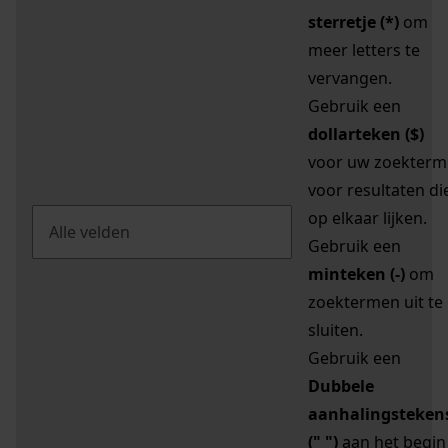
sterretje (*)
om
meer letters te
vervangen.
Gebruik een
dollarteken ($)
voor uw zoekterm
voor resultaten di
op elkaar lijken.
Gebruik een
minteken (-)
om
zoektermen uit te
sluiten.
Gebruik een
Dubbele
aanhalingsteken
(" ")
aan het begin