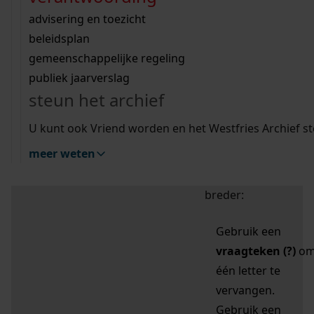
zoektips
Wij helpen u op weg met een aantal zoektips.
bekijk ons geschiedenislokaal
vergunningen
bouwvergunningen
advisering en toezicht
bekijk alle zoektips
beeld en geluid
omgevingsvergunningen
beleidsplan
uitleg nodig?
gemeenschappelijke regeling
publiek jaarverslag
Mijn Studiezaal (inloggen)
Wij helpen u op weg met een aantal zoektips.
steun het archief
bekijk alle zoektips
Door leestekens in
U kunt ook Vriend worden en het Westfries Archief s
uw zoekopdracht te
meer weten
gebruiken, zoekt u
specifieker of juist
breder:
Gebruik een
vraagteken (?)
o
één letter te
vervangen.
Gebruik een