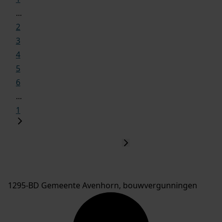
...
2
3
4
5
6
...
1
1295-BD Gemeente Avenhorn, bouwvergunningen