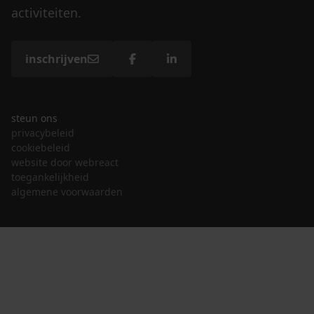
activiteiten.
inschrijven
steun ons
privacybeleid
cookiebeleid
website door webreact
toegankelijkheid
algemene voorwaarden