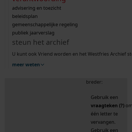
zoektips
Wij helpen u op weg met een aantal zoektips.
bekijk ons geschiedenislokaal
vergunningen
bouwvergunningen
advisering en toezicht
bekijk alle zoektips
beeld en geluid
omgevingsvergunningen
beleidsplan
uitleg nodig?
gemeenschappelijke regeling
publiek jaarverslag
Mijn Studiezaal (inloggen)
Wij helpen u op weg met een aantal zoektips.
steun het archief
bekijk alle zoektips
Door leestekens in
U kunt ook Vriend worden en het Westfries Archief s
uw zoekopdracht te
meer weten
gebruiken, zoekt u
specifieker of juist
breder:
Gebruik een
vraagteken (?)
o
één letter te
vervangen.
Gebruik een