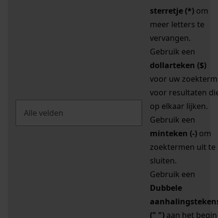
sterretje (*)
om
meer letters te
vervangen.
Gebruik een
dollarteken ($)
voor uw zoekterm
voor resultaten di
op elkaar lijken.
Gebruik een
minteken (-)
om
zoektermen uit te
sluiten.
Gebruik een
Dubbele
aanhalingsteken
(" ")
aan het begin