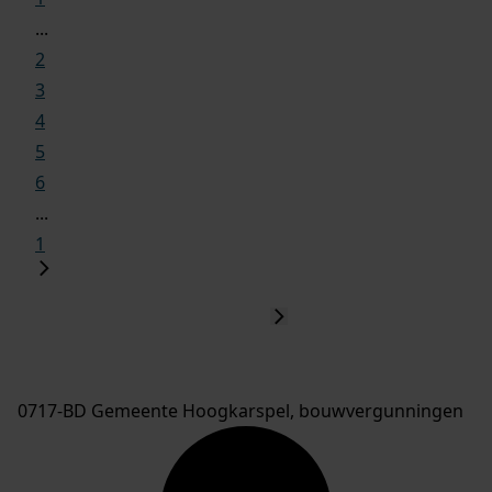
...
2
3
4
5
6
...
1
0717-BD Gemeente Hoogkarspel, bouwvergunningen