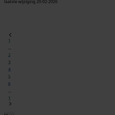
laatste wijziging 20-02-2026
1
...
2
3
4
5
6
...
1