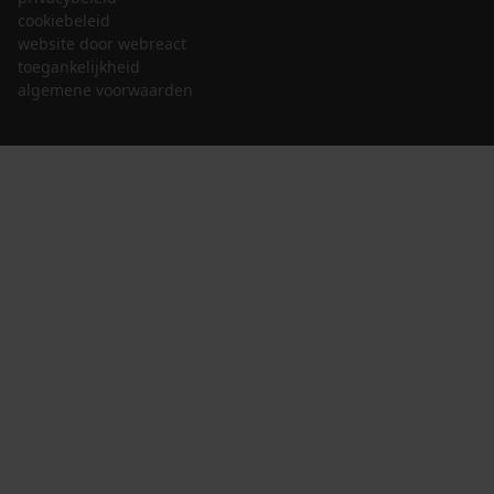
cookiebeleid
website door webreact
toegankelijkheid
algemene voorwaarden