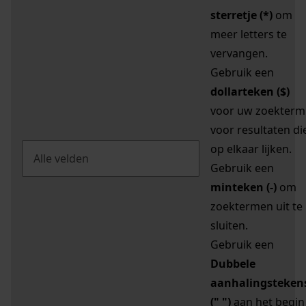
sterretje (*)
om
meer letters te
vervangen.
Gebruik een
dollarteken ($)
voor uw zoekterm
voor resultaten di
op elkaar lijken.
Gebruik een
minteken (-)
om
zoektermen uit te
sluiten.
Gebruik een
Dubbele
aanhalingsteken
(" ")
aan het begin