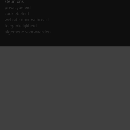
steun ons
privacybeleid
cookiebeleid
website door webreact
toegankelijkheid
algemene voorwaarden