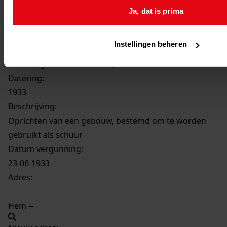
Inventaris
Ja, dat is prima
Houterweg
Instellingen beheren
402
Oprichten van een gebouw, bestemd om te
worden gebruikt als schuur, 1933
Datering
:
1933
Beschrijving:
Oprichten van een gebouw, bestemd om te worden
gebruikt als schuur
Datum vergunning:
23-06-1933
Adres:
Hem --