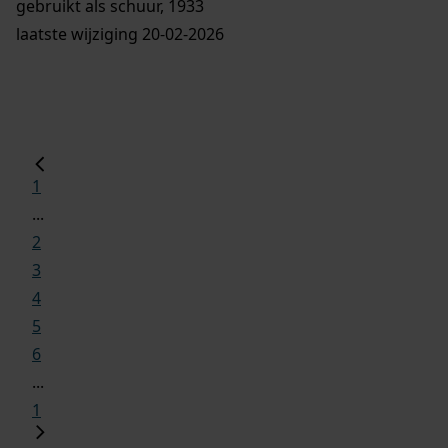
gebruikt als schuur, 1933
laatste wijziging 20-02-2026
1
...
2
3
4
5
6
...
1