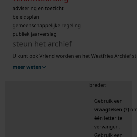
zoektips
Wij helpen u op weg met een aantal zoektips.
bekijk ons geschiedenislokaal
vergunningen
bouwvergunningen
advisering en toezicht
bekijk alle zoektips
beeld en geluid
omgevingsvergunningen
beleidsplan
uitleg nodig?
gemeenschappelijke regeling
publiek jaarverslag
Mijn Studiezaal (inloggen)
Wij helpen u op weg met een aantal zoektips.
steun het archief
bekijk alle zoektips
Door leestekens in
U kunt ook Vriend worden en het Westfries Archief s
uw zoekopdracht te
meer weten
gebruiken, zoekt u
specifieker of juist
breder:
Gebruik een
vraagteken (?)
o
één letter te
vervangen.
Gebruik een