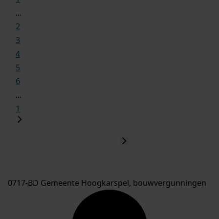
...
2
3
4
5
6
...
1
0717-BD Gemeente Hoogkarspel, bouwvergunningen