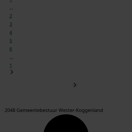
...
2
3
4
5
6
...
1
2048 Gemeentebestuur Wester-Koggenland