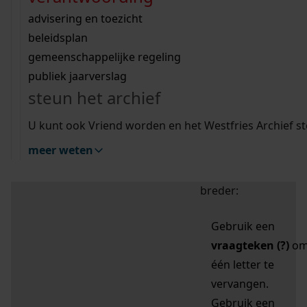
zoektips
Wij helpen u op weg met een aantal zoektips.
bekijk ons geschiedenislokaal
vergunningen
bouwvergunningen
advisering en toezicht
bekijk alle zoektips
beeld en geluid
omgevingsvergunningen
beleidsplan
uitleg nodig?
gemeenschappelijke regeling
publiek jaarverslag
Mijn Studiezaal (inloggen)
Wij helpen u op weg met een aantal zoektips.
steun het archief
bekijk alle zoektips
Door leestekens in
U kunt ook Vriend worden en het Westfries Archief s
uw zoekopdracht te
meer weten
gebruiken, zoekt u
specifieker of juist
breder:
Gebruik een
vraagteken (?)
o
één letter te
vervangen.
Gebruik een