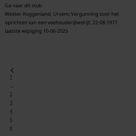
Ga naar dit stuk:
Wester-Koggenland, Ursem; Vergunning voor het
oprichten van een veehouderijbedrijf, 22-08-1977
laatste wijziging 10-06-2025
1
...
2
3
4
5
6