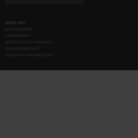
steun ons
privacybeleid
cookiebeleid
website door webreact
toegankelijkheid
algemene voorwaarden