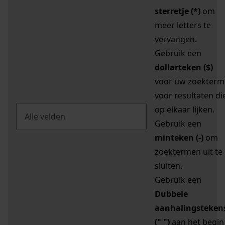
sterretje (*)
om
meer letters te
vervangen.
Gebruik een
dollarteken ($)
voor uw zoekterm
voor resultaten di
op elkaar lijken.
Gebruik een
minteken (-)
om
zoektermen uit te
sluiten.
Gebruik een
Dubbele
aanhalingsteken
(" ")
aan het begin