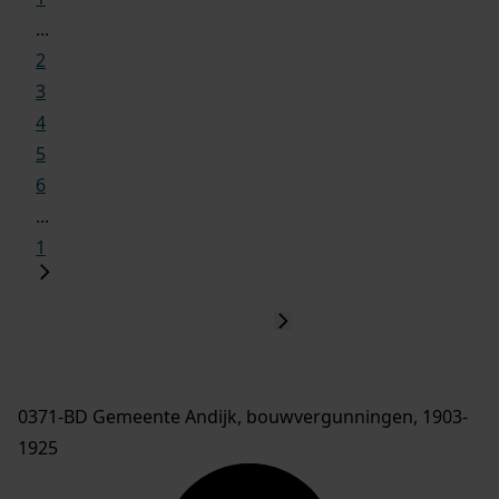
...
2
3
4
5
6
...
1
0371-BD Gemeente Andijk, bouwvergunningen, 1903-
1925