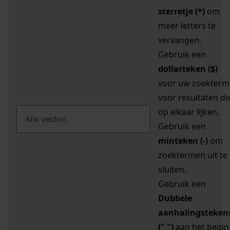
sterretje (*)
om
meer letters te
vervangen.
Gebruik een
dollarteken ($)
voor uw zoekterm
voor resultaten di
op elkaar lijken.
Gebruik een
minteken (-)
om
zoektermen uit te
sluiten.
Gebruik een
Dubbele
aanhalingsteken
(" ")
aan het begin