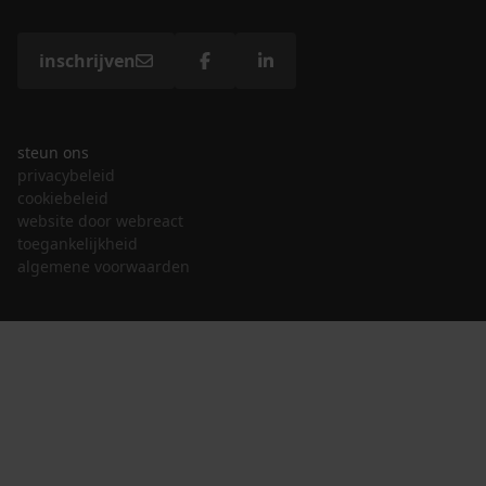
inschrijven
steun ons
privacybeleid
cookiebeleid
website door webreact
toegankelijkheid
algemene voorwaarden