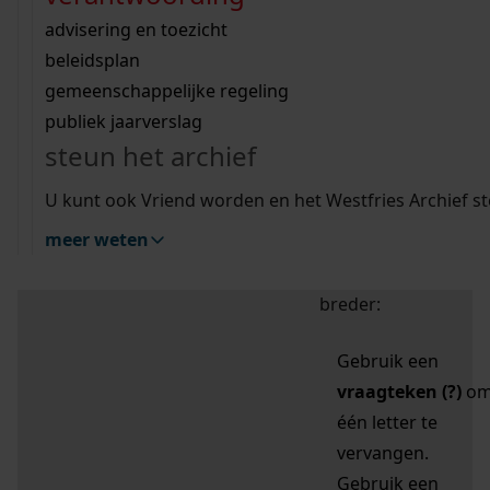
zoektips
Wij helpen u op weg met een aantal zoektips.
bekijk ons geschiedenislokaal
vergunningen
bouwvergunningen
advisering en toezicht
bekijk alle zoektips
beeld en geluid
omgevingsvergunningen
beleidsplan
uitleg nodig?
gemeenschappelijke regeling
publiek jaarverslag
Mijn Studiezaal (inloggen)
Wij helpen u op weg met een aantal zoektips.
steun het archief
bekijk alle zoektips
Door leestekens in
U kunt ook Vriend worden en het Westfries Archief s
uw zoekopdracht te
meer weten
gebruiken, zoekt u
specifieker of juist
breder:
Gebruik een
vraagteken (?)
o
één letter te
vervangen.
Gebruik een