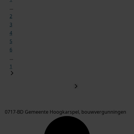
...
2
3
4
5
6
...
1
0717-BD Gemeente Hoogkarspel, bouwvergunningen