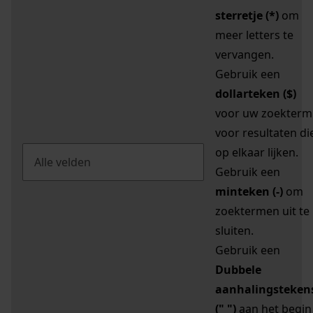
sterretje (*)
om
meer letters te
vervangen.
Gebruik een
dollarteken ($)
voor uw zoekterm
voor resultaten di
op elkaar lijken.
Gebruik een
minteken (-)
om
zoektermen uit te
sluiten.
Gebruik een
Dubbele
aanhalingsteken
(" ")
aan het begin