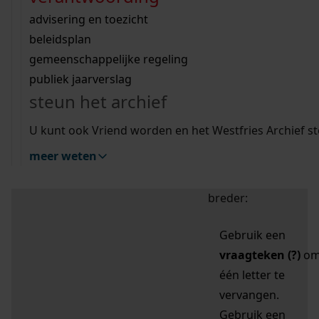
zoektips
Wij helpen u op weg met een aantal zoektips.
bekijk ons geschiedenislokaal
vergunningen
bouwvergunningen
advisering en toezicht
bekijk alle zoektips
beeld en geluid
omgevingsvergunningen
beleidsplan
uitleg nodig?
gemeenschappelijke regeling
publiek jaarverslag
Mijn Studiezaal (inloggen)
Wij helpen u op weg met een aantal zoektips.
steun het archief
bekijk alle zoektips
Door leestekens in
U kunt ook Vriend worden en het Westfries Archief s
uw zoekopdracht te
meer weten
gebruiken, zoekt u
specifieker of juist
breder:
Gebruik een
vraagteken (?)
o
één letter te
vervangen.
Gebruik een