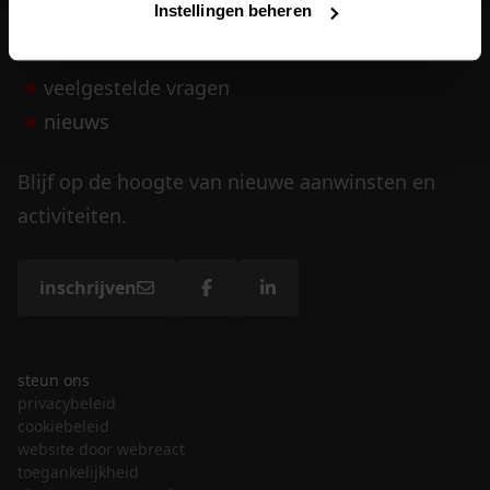
Instellingen beheren
vrijwilligers
veelgestelde vragen
nieuws
Blijf op de hoogte van nieuwe aanwinsten en
activiteiten.
inschrijven
steun ons
privacybeleid
cookiebeleid
website door webreact
toegankelijkheid