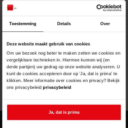
zoektips
Wij helpen u op weg met een aantal zoektips.
bekijk ons geschiedenislokaal
vergunningen
bouwvergunningen
advisering en toezicht
bekijk alle zoektips
beeld en geluid
omgevingsvergunningen
beleidsplan
uitleg nodig?
gemeenschappelijke regeling
Toestemming
Details
Over
publiek jaarverslag
Wij helpen u op weg met een aantal zoektips.
Helaas, er is een fout opgetreden
steun het archief
bekijk alle zoektips
Door een fout tijdens het verwerken van deze pagina is het niet
Deze website maakt gebruik van cookies
mogelijk om deze pagina te kunnen bekijken.
U kunt ook Vriend worden en het Westfries
Om uw bezoek nog beter te maken zetten we cookies en
Archief steunen.
vergelijkbare technieken in. Hiermee kunnen wij (en
404
- Not Found
derde partijen) uw gedrag op onze website analyseren. U
meer weten
kunt de cookies accepteren door op 'Ja, dat is prima' te
Mogelijk kunt u deze pagina niet bezoeken door:
klikken. Meer informatie over cookies en privacy? Bekijk
ons privacybeleid
privacybeleid
een
verouderde bladwijzer/favoriet
een zoekmachine heeft een
verouderde lijst van de website
een
fout getypt
adres
Ja, dat is prima
agenda